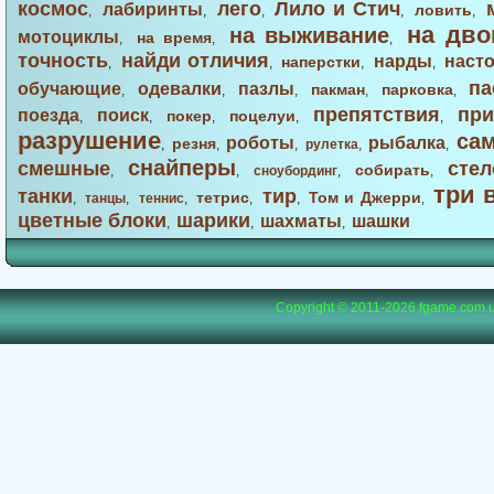
космос
лего
Лило и Стич
лабиринты
ловить
,
,
,
,
,
на дво
на выживание
мотоциклы
на время
,
,
,
точность
найди отличия
нарды
наст
наперстки
,
,
,
,
па
обучающие
одевалки
пазлы
пакман
парковка
,
,
,
,
,
препятствия
при
поезда
поиск
покер
поцелуи
,
,
,
,
,
разрушение
са
роботы
рыбалка
резня
,
,
,
рулетка
,
,
снайперы
смешные
стел
собирать
,
,
сноубординг
,
,
три 
танки
тир
тетрис
Том и Джерри
,
танцы
,
теннис
,
,
,
,
цветные блоки
шарики
шахматы
шашки
,
,
,
Copyright © 2011-2026
fgame.com.