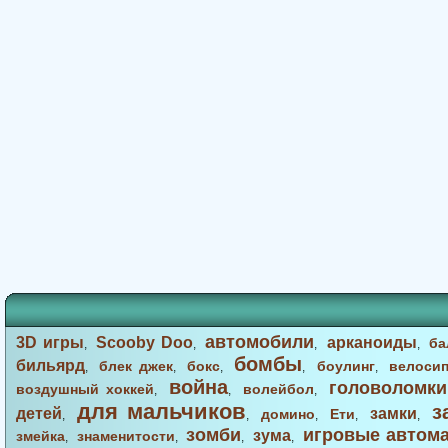
автомобили
3D игры
Scooby Doo
арканоиды
ба
,
,
,
,
бомбы
бильярд
блек джек
бокс
боулинг
велоси
,
,
,
,
,
война
головоломки
воздушный хоккей
волейбол
,
,
,
для мальчиков
з
детей
замки
домино
Ети
,
,
,
,
,
зомби
игровые автом
зума
змейка
знаменитости
,
,
,
,