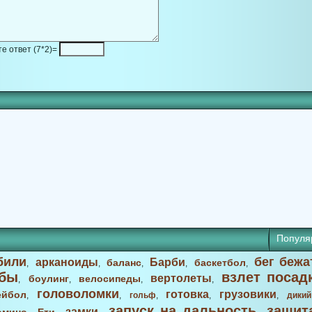
е ответ (7*2)=
Популя
били
бег бежа
арканоиды
Барби
баланс
баскетбол
,
,
,
,
,
бы
взлет посад
вертолеты
боулинг
велосипеды
,
,
,
,
головоломки
готовка
грузовики
ейбол
,
,
гольф
,
,
,
дикий
запуск на дальность
защит
замки