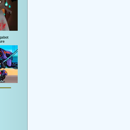
gabot
ure