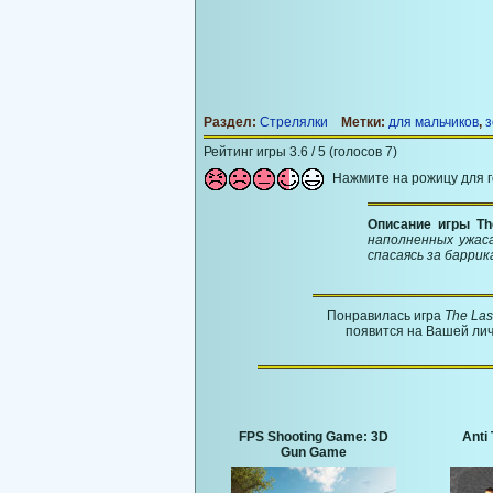
Раздел:
Стрелялки
Метки:
для мальчиков
,
з
Рейтинг игры 3.6 / 5 (голосов 7)
Нажмите на рожицу для 
Описание игры Th
наполненных ужас
спасаясь за баррик
Понравилась игра
The Las
появится на Вашей лич
FPS Shooting Game: 3D
Anti 
Gun Game