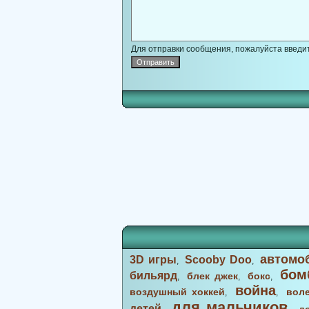
Для отправки сообщения, пожалуйста введит
автомо
3D игры
Scooby Doo
,
,
бом
бильярд
блек джек
бокс
,
,
,
война
воздушный хоккей
вол
,
,
для мальчиков
детей