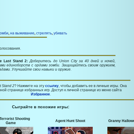
омби
,
на выживание
,
стрелять
,
убивать
голосования.
e Last Stand 2:
Доберитесь до Union City за 40 дней и ночей,
ами единоборств с ордами зомби. Защищайтесь своим оружием,
адами. Улучшайте свои навыки и оружие.
t Stand 2
? Нажмите на эту
ссылку
, чтобы добавить ее в личные игры. Она
ной странице избранных игр. Доступ к личной странице из меню сайта
Избранное
.
Сыграйте в похожие игры:
Terrorist Shooting
Agent Hunt Shoot
Granny Hallow
Game