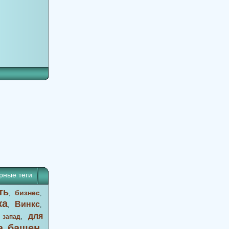
рные теги
ть
бизнес
,
,
ка
Винкс
,
,
для
 запад
,
а башен