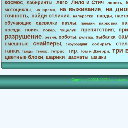
космос
лего
Лило и Стич
лабиринты
ловить
,
,
,
,
,
на дво
на выживание
мотоциклы
на время
,
,
,
точность
найди отличия
нарды
наст
наперстки
,
,
,
,
па
обучающие
одевалки
пазлы
пакман
парковка
,
,
,
,
,
препятствия
при
поезда
поиск
покер
поцелуи
,
,
,
,
,
разрушение
са
роботы
рыбалка
резня
,
,
,
рулетка
,
,
снайперы
смешные
стел
собирать
,
,
сноубординг
,
,
три 
танки
тир
тетрис
Том и Джерри
,
танцы
,
теннис
,
,
,
,
цветные блоки
шарики
шахматы
шашки
,
,
,
Copyright © 2011-2026
fgame.com.