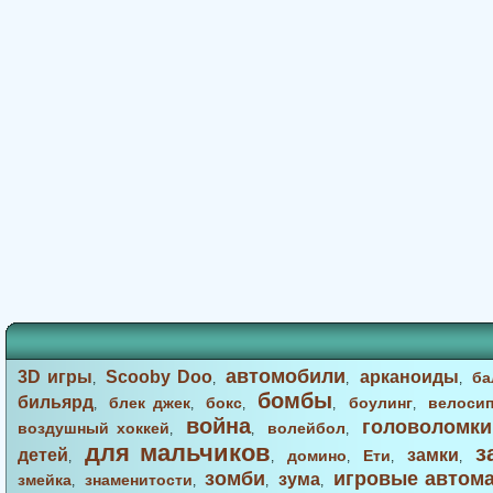
автомобили
3D игры
Scooby Doo
арканоиды
ба
,
,
,
,
бомбы
бильярд
блек джек
бокс
боулинг
велоси
,
,
,
,
,
война
головоломки
воздушный хоккей
волейбол
,
,
,
для мальчиков
з
детей
замки
домино
Ети
,
,
,
,
,
зомби
игровые автом
зума
змейка
знаменитости
,
,
,
,