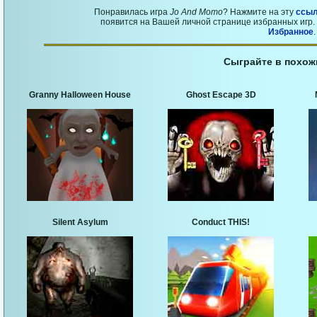
Понравилась игра
Jo And Momo
? Нажмите на эту
ссыл
появится на Вашей личной странице избранных игр. 
Избранное
.
Сыграйте в похож
Granny Halloween House
Ghost Escape 3D
Silent Asylum
Conduct THIS!