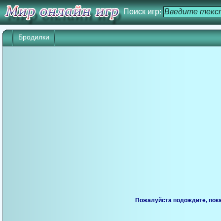
Поиск игр:
Бродилки
Игра начнется через 25 сек. Кликните дл