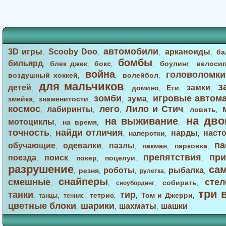
автомобили
3D игры
Scooby Doo
арканоиды
ба
,
,
,
,
бомбы
бильярд
блек джек
бокс
боулинг
велоси
,
,
,
,
,
война
головоломки
воздушный хоккей
волейбол
,
,
,
для мальчиков
з
детей
замки
домино
Ети
,
,
,
,
,
зомби
игровые автом
зума
змейка
знаменитости
,
,
,
,
космос
лего
Лило и Стич
лабиринты
ловить
,
,
,
,
,
на дво
на выживание
мотоциклы
на время
,
,
,
точность
найди отличия
нарды
наст
наперстки
,
,
,
,
па
обучающие
одевалки
пазлы
пакман
парковка
,
,
,
,
,
препятствия
при
поезда
поиск
покер
поцелуи
,
,
,
,
,
разрушение
са
роботы
рыбалка
резня
,
,
,
рулетка
,
,
снайперы
смешные
стел
собирать
,
,
сноубординг
,
,
три 
танки
тир
тетрис
Том и Джерри
,
танцы
,
теннис
,
,
,
,
цветные блоки
шарики
шахматы
шашки
,
,
,