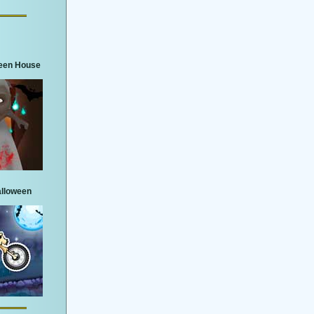
een House
lloween