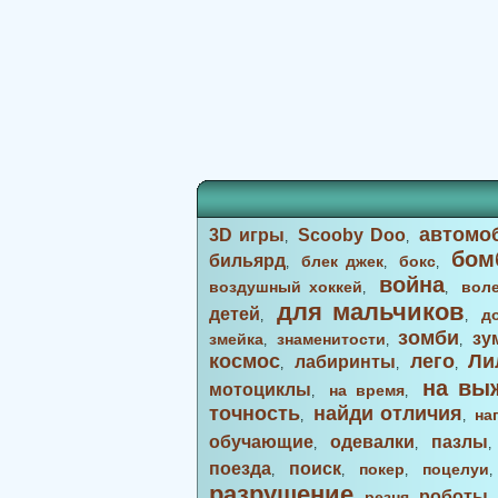
автомо
3D игры
Scooby Doo
,
,
бом
бильярд
блек джек
бокс
,
,
,
война
воздушный хоккей
вол
,
,
для мальчиков
детей
д
,
,
зомби
зу
змейка
знаменитости
,
,
,
космос
лего
Ли
лабиринты
,
,
,
на вы
мотоциклы
на время
,
,
точность
найди отличия
на
,
,
обучающие
одевалки
пазлы
,
,
поезда
поиск
покер
поцелуи
,
,
,
разрушение
роботы
резня