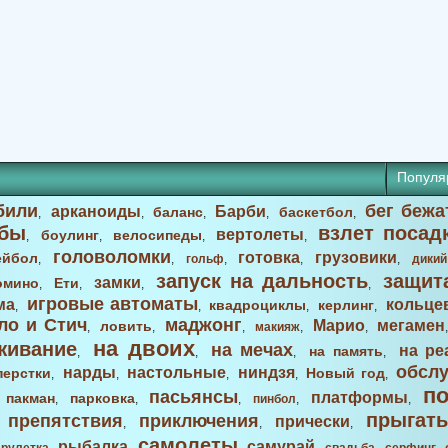
Популя
били
бег бежа
арканоиды
Барби
баланс
баскетбол
,
,
,
,
,
бы
взлет посад
вертолеты
боулинг
велосипеды
,
,
,
,
головоломки
готовка
грузовики
ейбол
,
,
гольф
,
,
,
дикий
запуск на дальность
защит
замки
омино
Ети
,
,
,
,
игровые автоматы
ма
кольце
квадроциклы
керлинг
,
,
,
,
ло и Стич
маджонг
Марио
мегамен
ловить
,
,
,
макияж
,
,
на двоих
живание
на мечах
на ре
на память
,
,
,
,
обсл
нарды
настольные
ниндзя
перстки
Новый год
,
,
,
,
,
п
пасьянсы
платформы
пакман
парковка
,
,
,
,
пинбол
,
,
прыгать
препятствия
приключения
прически
,
,
,
,
самолеты
рыбалка
самурай