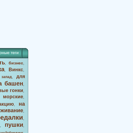
рные теги
ть
бизнес
,
,
ка
Винкс
,
,
для
 запад
,
а башен
,
вые гонки
,
морские
,
,
на
акцию
,
уживание
,
оедалки
,
пушки
,
,