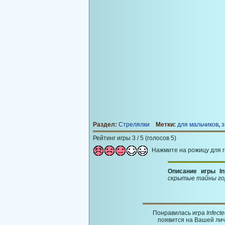
Раздел:
Стрелялки
Метки:
для мальчиков
,
з
Рейтинг игры 3 / 5 (голосов 5)
Нажмите на рожицу для 
Описание игры In
скрытые тайны гор
Понравилась игра
Infect
появится на Вашей лич