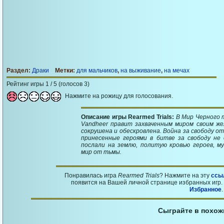
Раздел:
Драки
Метки:
для мальчиков
,
на выживание
,
на мечах
Рейтинг игры 1 / 5 (голосов 3)
Нажмите на рожицу для голосования.
Описание игры Rearmed Trials:
В Мир Черного 
Vandheer правит захваченным миром своим же
сокрушена и обескровлена. Война за свободу о
принесенные героями в битве за свободу не
послали на землю, политую кровью героев, м
мир от тьмы.
Понравилась игра
Rearmed Trials
? Нажмите на эту
ссы
появится на Вашей личной странице избранных игр. 
Избранное
.
Сыграйте в похож