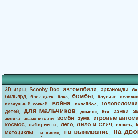
автомобили
3D игры
Scooby Doo
арканоиды
ба
,
,
,
,
бомбы
бильярд
блек джек
бокс
боулинг
велоси
,
,
,
,
,
война
головоломки
воздушный хоккей
волейбол
,
,
,
для мальчиков
з
детей
замки
домино
Ети
,
,
,
,
,
зомби
игровые автом
зума
змейка
знаменитости
,
,
,
,
космос
лего
Лило и Стич
лабиринты
ловить
,
,
,
,
,
на дво
на выживание
мотоциклы
на время
,
,
,