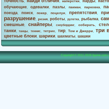
точность
найди отличия
нарды
наст
наперстки
,
,
,
,
па
обучающие
одевалки
пазлы
пакман
парковка
,
,
,
,
,
препятствия
при
поезда
поиск
покер
поцелуи
,
,
,
,
,
разрушение
са
роботы
рыбалка
резня
,
,
,
рулетка
,
,
снайперы
смешные
стел
собирать
,
,
сноубординг
,
,
три 
танки
тир
тетрис
Том и Джерри
,
танцы
,
теннис
,
,
,
,
цветные блоки
шарики
шахматы
шашки
,
,
,
Copyright © 2011-2026
fgame.com.