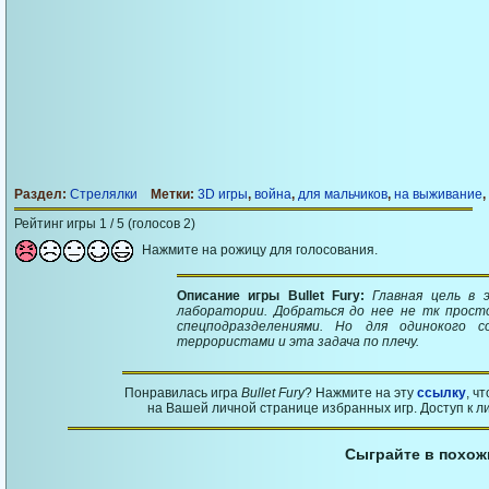
Раздел:
Стрелялки
Метки:
3D игры
,
война
,
для мальчиков
,
на выживание
,
Рейтинг игры 1 / 5 (голосов 2)
Нажмите на рожицу для голосования.
Описание игры Bullet Fury:
Главная цель в 
лаборатории. Добраться до нее не тк прост
спецподразделениями. Но для одинокого 
террористами и эта задача по плечу.
Понравилась игра
Bullet Fury
? Нажмите на эту
ссылку
, ч
на Вашей личной странице избранных игр. Доступ к л
Сыграйте в похож