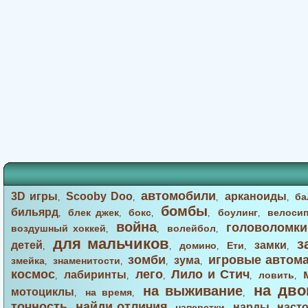
автомобили
3D игры
Scooby Doo
арканоиды
ба
,
,
,
,
бомбы
бильярд
блек джек
бокс
боулинг
велоси
,
,
,
,
,
война
головоломки
воздушный хоккей
волейбол
,
,
,
для мальчиков
з
детей
замки
домино
Ети
,
,
,
,
,
зомби
игровые автом
зума
змейка
знаменитости
,
,
,
,
космос
лего
Лило и Стич
лабиринты
ловить
,
,
,
,
,
на дво
на выживание
мотоциклы
на время
,
,
,
точность
найди отличия
нарды
наст
наперстки