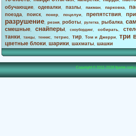
,
,
,
,
па
обучающие
одевалки
пазлы
пакман
парковка
,
,
,
,
,
препятствия
при
поезда
поиск
покер
поцелуи
,
,
,
,
,
разрушение
са
роботы
рыбалка
резня
,
,
,
рулетка
,
,
снайперы
смешные
стел
собирать
,
,
сноубординг
,
,
три 
танки
тир
тетрис
Том и Джерри
,
танцы
,
теннис
,
,
,
,
цветные блоки
шарики
шахматы
шашки
,
,
,
Copyright © 2011-2026
fgame.com.