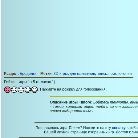
Раздел:
Бродилки
Метки:
3D игры
,
для мальчиков
,
поиск
,
приключения
Рейтинг игры 1 / 5 (голосов 1)
Нажмите на рожицу для голосования.
Описание игры Timore:
Бойтесь темноты, ведь
- Тимор, который ищет тебя и хочет завладе
этого лабиринта тьмы.
Понравилась игра
Timore
? Нажмите на эту
ссылку
, чтоб
Вашей личной странице избранных игр. Доступ к ли