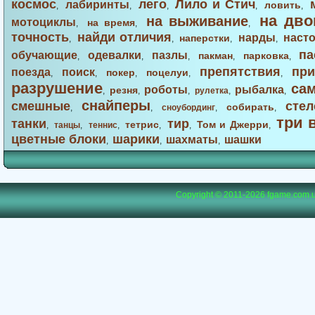
космос
лего
Лило и Стич
лабиринты
ловить
,
,
,
,
,
на дво
на выживание
мотоциклы
на время
,
,
,
точность
найди отличия
нарды
наст
наперстки
,
,
,
,
па
обучающие
одевалки
пазлы
пакман
парковка
,
,
,
,
,
препятствия
при
поезда
поиск
покер
поцелуи
,
,
,
,
,
разрушение
са
роботы
рыбалка
резня
,
,
,
рулетка
,
,
снайперы
смешные
стел
собирать
,
,
сноубординг
,
,
три 
танки
тир
тетрис
Том и Джерри
,
танцы
,
теннис
,
,
,
,
цветные блоки
шарики
шахматы
шашки
,
,
,
Copyright © 2011-2026
fgame.com.