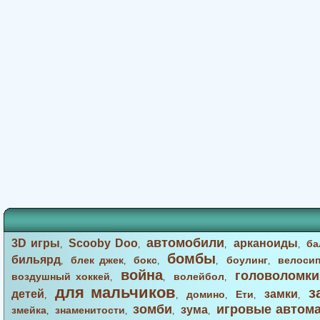
автомобили
3D игры
Scooby Doo
арканоиды
ба
,
,
,
,
бомбы
бильярд
блек джек
бокс
боулинг
велоси
,
,
,
,
,
война
головоломки
воздушный хоккей
волейбол
,
,
,
для мальчиков
з
детей
замки
домино
Ети
,
,
,
,
,
зомби
игровые автом
зума
змейка
знаменитости
,
,
,
,