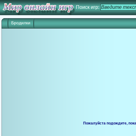
Поиск игр:
Бродилки
Игра начнется через 25 сек. Кликните дл