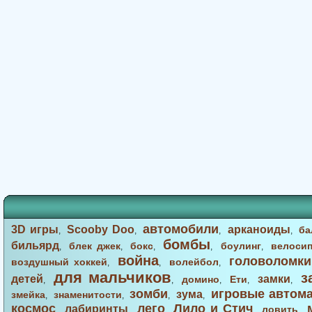
автомобили
3D игры
Scooby Doo
арканоиды
ба
,
,
,
,
бомбы
бильярд
блек джек
бокс
боулинг
велоси
,
,
,
,
,
война
головоломки
воздушный хоккей
волейбол
,
,
,
для мальчиков
з
детей
замки
домино
Ети
,
,
,
,
,
зомби
игровые автом
зума
змейка
знаменитости
,
,
,
,
космос
лего
Лило и Стич
лабиринты
ловить
,
,
,
,
,