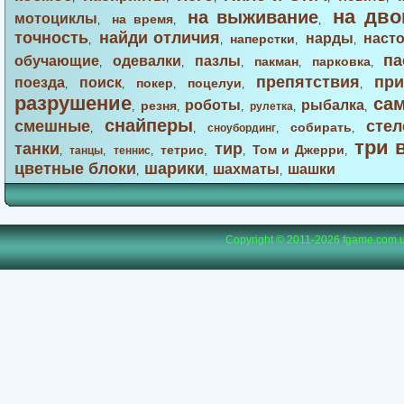
на дво
на выживание
мотоциклы
на время
,
,
,
точность
найди отличия
нарды
наст
наперстки
,
,
,
,
па
обучающие
одевалки
пазлы
пакман
парковка
,
,
,
,
,
препятствия
при
поезда
поиск
покер
поцелуи
,
,
,
,
,
разрушение
са
роботы
рыбалка
резня
,
,
,
рулетка
,
,
снайперы
смешные
стел
собирать
,
,
сноубординг
,
,
три 
танки
тир
тетрис
Том и Джерри
,
танцы
,
теннис
,
,
,
,
цветные блоки
шарики
шахматы
шашки
,
,
,
Copyright © 2011-2026
fgame.com.