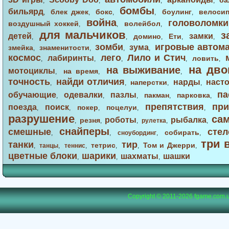
ба
,
,
,
,
бомбы
бильярд
блек джек
бокс
боулинг
велоси
,
,
,
,
,
война
головоломки
воздушный хоккей
волейбол
,
,
,
для мальчиков
з
детей
замки
домино
Ети
,
,
,
,
,
зомби
игровые автом
зума
змейка
знаменитости
,
,
,
,
космос
лего
Лило и Стич
лабиринты
ловить
,
,
,
,
,
на дво
на выживание
мотоциклы
на время
,
,
,
точность
найди отличия
нарды
наст
наперстки
,
,
,
,
па
обучающие
одевалки
пазлы
пакман
парковка
,
,
,
,
,
препятствия
при
поезда
поиск
покер
поцелуи
,
,
,
,
,
разрушение
са
роботы
рыбалка
резня
,
,
,
рулетка
,
,
снайперы
смешные
стел
собирать
,
,
сноубординг
,
,
три 
танки
тир
тетрис
Том и Джерри
,
танцы
,
теннис
,
,
,
,
цветные блоки
шарики
шахматы
шашки
,
,
,
Copyright © 2011-2026
fgame.com.