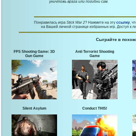
уничтожь врага или погибни сам.
Понравилась игра
Stick War 2
? Нажмите на эту
ссылку
, ч
на Вашей личной странице избранных игр. Доступ к л
Сыграйте в похож
FPS Shooting Game: 3D
Anti Terrorist Shooting
Gun Game
Game
Silent Asylum
Conduct THIS!