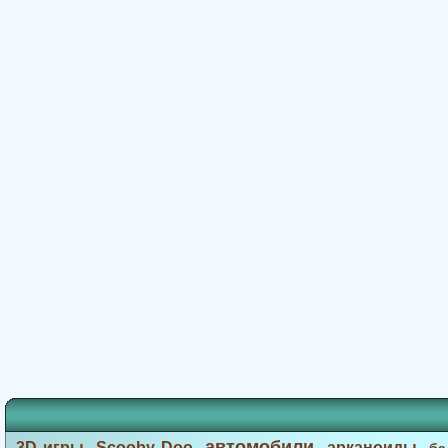
автомобили
3D игры
Scooby Doo
арканоиды