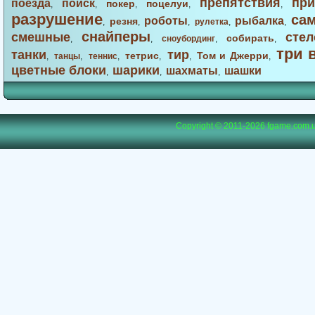
препятствия
при
поезда
поиск
покер
поцелуи
,
,
,
,
,
разрушение
са
роботы
рыбалка
резня
,
,
,
рулетка
,
,
снайперы
смешные
стел
собирать
,
,
сноубординг
,
,
три 
танки
тир
тетрис
Том и Джерри
,
танцы
,
теннис
,
,
,
,
цветные блоки
шарики
шахматы
шашки
,
,
,
Copyright © 2011-2026
fgame.com.