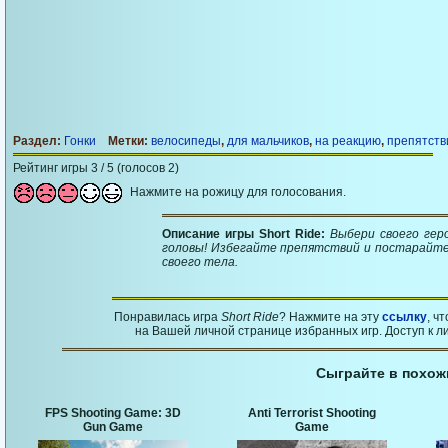
Раздел:
Гонки
Метки:
велосипеды
,
для мальчиков
,
на реакцию
,
препятств
Рейтинг игры 3 / 5 (голосов 2)
Нажмите на рожицу для голосования.
Описание игры Short Ride:
Выбери своего гер
головы! Избегайте препятствий и постарайте
своего тела.
Понравилась игра
Short Ride
? Нажмите на эту
ссылку
, ч
на Вашей личной странице избранных игр. Доступ к л
Сыграйте в похож
FPS Shooting Game: 3D
Anti Terrorist Shooting
Gun Game
Game