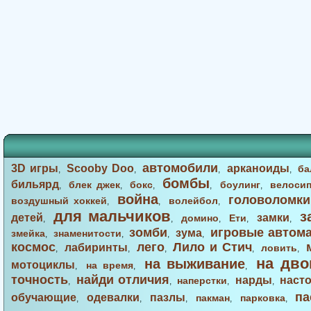
автомобили
3D игры
Scooby Doo
арканоиды
ба
,
,
,
,
бомбы
бильярд
блек джек
бокс
боулинг
велоси
,
,
,
,
,
война
головоломки
воздушный хоккей
волейбол
,
,
,
для мальчиков
з
детей
замки
домино
Ети
,
,
,
,
,
зомби
игровые автом
зума
змейка
знаменитости
,
,
,
,
космос
лего
Лило и Стич
лабиринты
ловить
,
,
,
,
,
на дво
на выживание
мотоциклы
на время
,
,
,
точность
найди отличия
нарды
наст
наперстки
,
,
,
,
па
обучающие
одевалки
пазлы
пакман
парковка
,
,
,
,
,