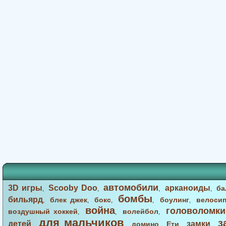
автомобили
3D игры
Scooby Doo
арканоиды
ба
,
,
,
,
бомбы
бильярд
блек джек
бокс
боулинг
велоси
,
,
,
,
,
война
головоломки
воздушный хоккей
волейбол
,
,
,
для мальчиков
з
детей
замки
домино
Ети
,
,
,
,
,