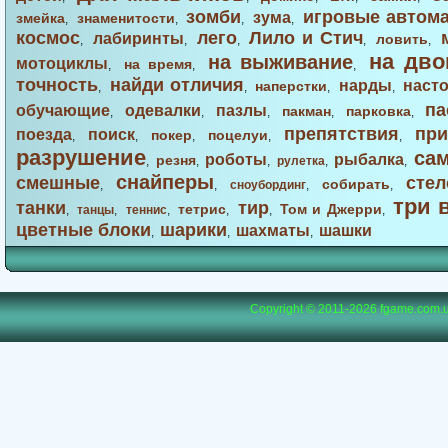
зомби
игровые автом
зума
змейка
знаменитости
,
,
,
,
космос
лего
Лило и Стич
лабиринты
ловить
,
,
,
,
,
на дво
на выживание
мотоциклы
на время
,
,
,
точность
найди отличия
нарды
наст
наперстки
,
,
,
,
па
обучающие
одевалки
пазлы
пакман
парковка
,
,
,
,
,
препятствия
при
поезда
поиск
покер
поцелуи
,
,
,
,
,
разрушение
са
роботы
рыбалка
резня
,
,
,
рулетка
,
,
снайперы
смешные
стел
собирать
,
,
сноубординг
,
,
три 
танки
тир
тетрис
Том и Джерри
,
танцы
,
теннис
,
,
,
,
цветные блоки
шарики
шахматы
шашки
,
,
,
Copyright © 2011-2026
fgame.com.