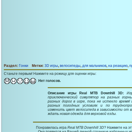
Раздел:
Гонки
Метки:
3D игры
,
велосипеды
,
для мальчиков
,
на реакцию
,
п
Станьте первым! Нажмите на рожицу для оценки игры:
Нет голосов.
Описание игры Real MTB Downhill 3D:
Иг
приключенческий симулятор на разных горн
разных дорог в игре, пока не истекло время
разных погодных условиях и по труднопр
изменить цвет велосипеда в зависимости от в
ждать новая одежда для верховой езды.
Понравилась игра
Real MTB Downhill 3D
? Нажмите на э
Она появится на Вашей личной странице избранных игр