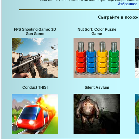
Избранное
.
Сыграйте в похож
FPS Shooting Game: 3D
Nut Sort: Color Puzzle
Gun Game
Game
Conduct THIS!
Silent Asylum