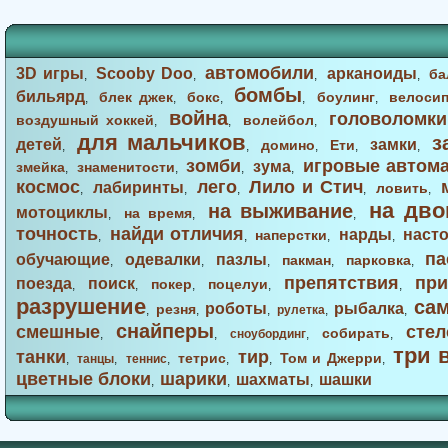
автомобили
3D игры
Scooby Doo
арканоиды
ба
,
,
,
,
бомбы
бильярд
блек джек
бокс
боулинг
велоси
,
,
,
,
,
война
головоломки
воздушный хоккей
волейбол
,
,
,
для мальчиков
з
детей
замки
домино
Ети
,
,
,
,
,
зомби
игровые автом
зума
змейка
знаменитости
,
,
,
,
космос
лего
Лило и Стич
лабиринты
ловить
,
,
,
,
,
на дво
на выживание
мотоциклы
на время
,
,
,
точность
найди отличия
нарды
наст
наперстки
,
,
,
,
па
обучающие
одевалки
пазлы
пакман
парковка
,
,
,
,
,
препятствия
при
поезда
поиск
покер
поцелуи
,
,
,
,
,
разрушение
са
роботы
рыбалка
резня
,
,
,
рулетка
,
,
снайперы
смешные
стел
собирать
,
,
сноубординг
,
,
три 
танки
тир
тетрис
Том и Джерри
,
танцы
,
теннис
,
,
,
,
цветные блоки
шарики
шахматы
шашки
,
,
,