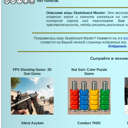
Нет голосов.
Описание игры Skateboard Master:
Это веселая
главного героя и начните кататься на ске
контроля игрока над персонажем. Вам 
чувствительность, чтобы решать различные за
Понравилась игра
Skateboard Master
? Нажмите на эту
сс
появится на Вашей личной странице избранных игр. 
Избранное
.
Сыграйте в похож
FPS Shooting Game: 3D
Nut Sort: Color Puzzle
Gun Game
Game
Silent Asylum
Conduct THIS!