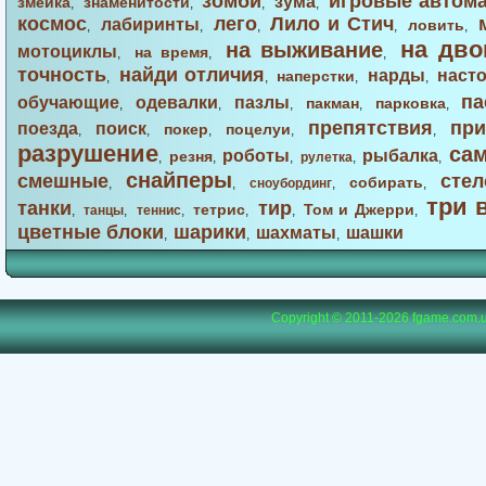
зомби
игровые автом
зума
змейка
знаменитости
,
,
,
,
космос
лего
Лило и Стич
лабиринты
ловить
,
,
,
,
,
на дво
на выживание
мотоциклы
на время
,
,
,
точность
найди отличия
нарды
наст
наперстки
,
,
,
,
па
обучающие
одевалки
пазлы
пакман
парковка
,
,
,
,
,
препятствия
при
поезда
поиск
покер
поцелуи
,
,
,
,
,
разрушение
са
роботы
рыбалка
резня
,
,
,
рулетка
,
,
снайперы
смешные
стел
собирать
,
,
сноубординг
,
,
три 
танки
тир
тетрис
Том и Джерри
,
танцы
,
теннис
,
,
,
,
цветные блоки
шарики
шахматы
шашки
,
,
,
Copyright © 2011-2026
fgame.com.