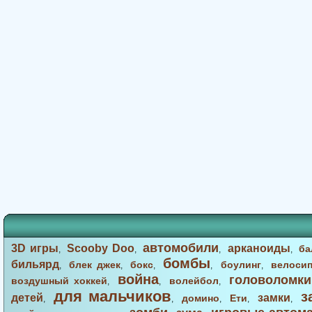
автомобили
3D игры
Scooby Doo
арканоиды
ба
,
,
,
,
бомбы
бильярд
блек джек
бокс
боулинг
велоси
,
,
,
,
,
война
головоломки
воздушный хоккей
волейбол
,
,
,
для мальчиков
з
детей
замки
домино
Ети
,
,
,
,
,