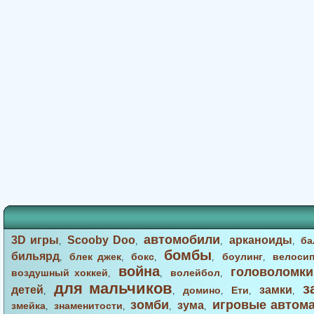
автомобили
3D игры
Scooby Doo
арканоиды
ба
,
,
,
,
бомбы
бильярд
блек джек
бокс
боулинг
велоси
,
,
,
,
,
война
головоломки
воздушный хоккей
волейбол
,
,
,
для мальчиков
з
детей
замки
домино
Ети
,
,
,
,
,
зомби
игровые автом
зума
змейка
знаменитости
,
,
,
,