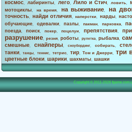
космос
лего
Лило и Стич
лабиринты
ловить
,
,
,
,
,
на дво
на выживание
мотоциклы
на время
,
,
,
точность
найди отличия
нарды
наст
наперстки
,
,
,
,
па
обучающие
одевалки
пазлы
пакман
парковка
,
,
,
,
,
препятствия
при
поезда
поиск
покер
поцелуи
,
,
,
,
,
разрушение
са
роботы
рыбалка
резня
,
,
,
рулетка
,
,
снайперы
смешные
стел
собирать
,
,
сноубординг
,
,
три 
танки
тир
тетрис
Том и Джерри
,
танцы
,
теннис
,
,
,
,
цветные блоки
шарики
шахматы
шашки
,
,
,
Copyright © 2011-2026
fgame.com.