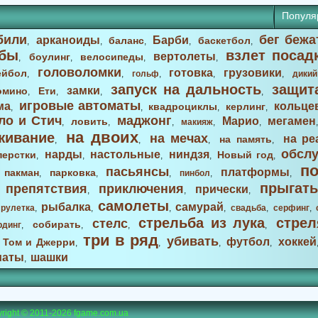
Популя
били
бег бежа
арканоиды
Барби
баланс
баскетбол
,
,
,
,
,
бы
взлет посад
вертолеты
боулинг
велосипеды
,
,
,
,
головоломки
готовка
грузовики
ейбол
,
,
гольф
,
,
,
дикий
запуск на дальность
защит
замки
омино
Ети
,
,
,
,
игровые автоматы
ма
кольце
квадроциклы
керлинг
,
,
,
,
ло и Стич
маджонг
Марио
мегамен
ловить
,
,
,
макияж
,
,
на двоих
живание
на мечах
на ре
на память
,
,
,
,
обсл
нарды
настольные
ниндзя
перстки
Новый год
,
,
,
,
,
п
пасьянсы
платформы
пакман
парковка
,
,
,
,
пинбол
,
,
прыгать
препятствия
приключения
прически
,
,
,
,
самолеты
рыбалка
самурай
,
рулетка
,
,
,
,
свадьба
,
серфинг
,
стрельба из лука
стрел
стелс
собирать
рдинг
,
,
,
,
три в ряд
убивать
футбол
хоккей
Том и Джерри
,
,
,
,
,
маты
шашки
,
right © 2011-2026
fgame.com.ua