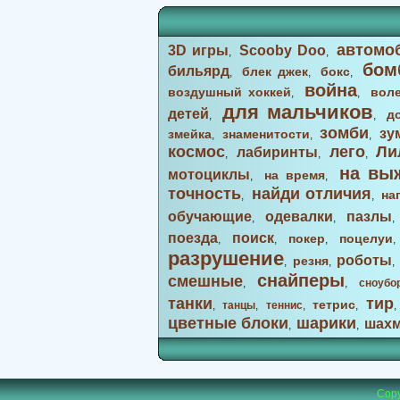
автомо
3D игры
Scooby Doo
,
,
бом
бильярд
блек джек
бокс
,
,
,
война
воздушный хоккей
вол
,
,
для мальчиков
детей
д
,
,
зомби
зу
змейка
знаменитости
,
,
,
космос
лего
Ли
лабиринты
,
,
,
на вы
мотоциклы
на время
,
,
точность
найди отличия
на
,
,
обучающие
одевалки
пазлы
,
,
поезда
поиск
покер
поцелуи
,
,
,
разрушение
роботы
резня
,
,
снайперы
смешные
,
,
сноубо
танки
тир
тетрис
,
танцы
,
теннис
,
,
цветные блоки
шарики
шах
,
,
Copy