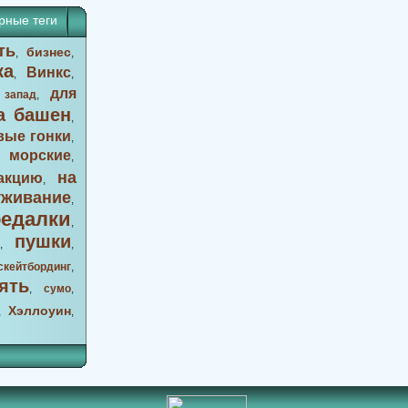
рные теги
ть
бизнес
,
,
ка
Винкс
,
,
для
 запад
,
а башен
,
вые гонки
,
морские
,
,
на
акцию
,
уживание
,
оедалки
,
пушки
,
,
скейтбординг
,
ять
,
сумо
,
Хэллоуин
,
,