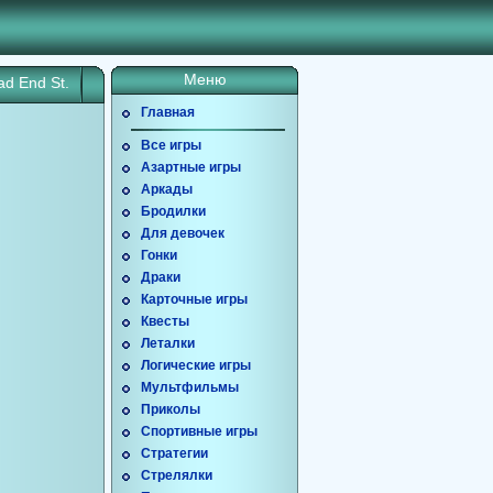
Меню
d End St.
Главная
Все игры
Азартные игры
Аркады
Бродилки
Для девочек
Гонки
Драки
Карточные игры
Квесты
Леталки
Логические игры
Мультфильмы
Приколы
Спортивные игры
Стратегии
Стрелялки