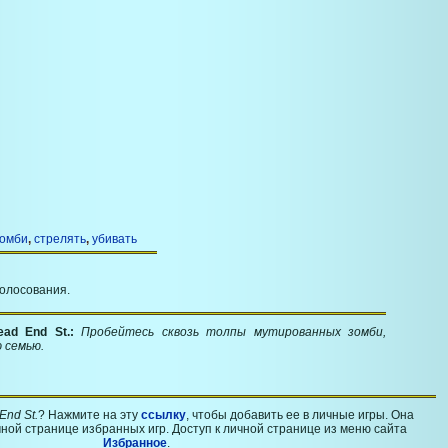
омби
,
стрелять
,
убивать
голосования.
ead End St.:
Пробейтесь сквозь толпы мутированных зомби,
 семью.
End St.
? Нажмите на эту
ссылку
, чтобы добавить ее в личные игры. Она
ной странице избранных игр. Доступ к личной странице из меню сайта
Избранное
.