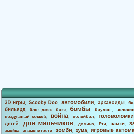
автомобили
3D игры
Scooby Doo
арканоиды
ба
,
,
,
,
бомбы
бильярд
блек джек
бокс
боулинг
велоси
,
,
,
,
,
война
головоломки
воздушный хоккей
волейбол
,
,
,
для мальчиков
з
детей
замки
домино
Ети
,
,
,
,
,
зомби
игровые автом
зума
змейка
знаменитости
,
,
,
,