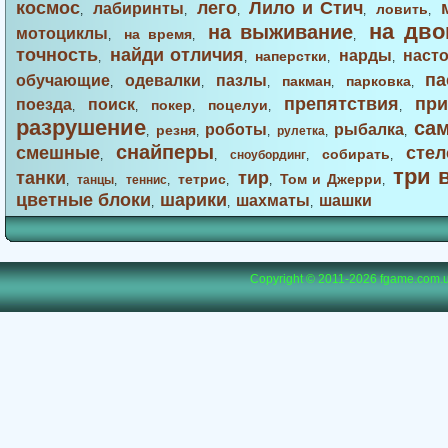
космос
лего
Лило и Стич
лабиринты
ловить
,
,
,
,
,
на дво
на выживание
мотоциклы
на время
,
,
,
точность
найди отличия
нарды
наст
наперстки
,
,
,
,
па
обучающие
одевалки
пазлы
пакман
парковка
,
,
,
,
,
препятствия
при
поезда
поиск
покер
поцелуи
,
,
,
,
,
разрушение
са
роботы
рыбалка
резня
,
,
,
рулетка
,
,
снайперы
смешные
стел
собирать
,
,
сноубординг
,
,
три 
танки
тир
тетрис
Том и Джерри
,
танцы
,
теннис
,
,
,
,
цветные блоки
шарики
шахматы
шашки
,
,
,
Copyright © 2011-2026
fgame.com.