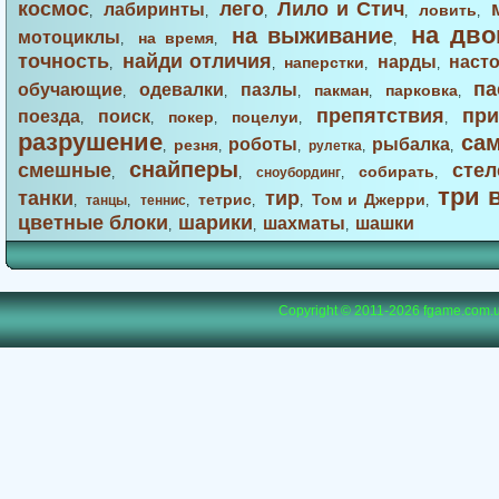
космос
лего
Лило и Стич
лабиринты
ловить
,
,
,
,
,
на дво
на выживание
мотоциклы
на время
,
,
,
точность
найди отличия
нарды
наст
наперстки
,
,
,
,
па
обучающие
одевалки
пазлы
пакман
парковка
,
,
,
,
,
препятствия
при
поезда
поиск
покер
поцелуи
,
,
,
,
,
разрушение
са
роботы
рыбалка
резня
,
,
,
рулетка
,
,
снайперы
смешные
стел
собирать
,
,
сноубординг
,
,
три 
танки
тир
тетрис
Том и Джерри
,
танцы
,
теннис
,
,
,
,
цветные блоки
шарики
шахматы
шашки
,
,
,
Copyright © 2011-2026
fgame.com.