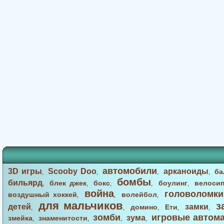
автомобили
3D игры
Scooby Doo
арканоиды
ба
,
,
,
,
бомбы
бильярд
блек джек
бокс
боулинг
велоси
,
,
,
,
,
война
головоломки
воздушный хоккей
волейбол
,
,
,
для мальчиков
з
детей
замки
домино
Ети
,
,
,
,
,
зомби
игровые автом
зума
змейка
знаменитости
,
,
,
,