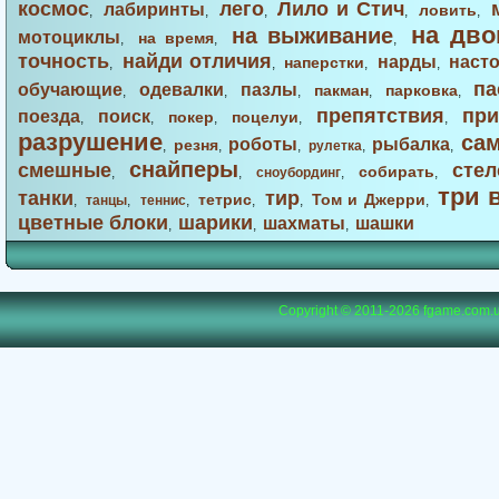
космос
лего
Лило и Стич
лабиринты
ловить
,
,
,
,
,
на дво
на выживание
мотоциклы
на время
,
,
,
точность
найди отличия
нарды
наст
наперстки
,
,
,
,
па
обучающие
одевалки
пазлы
пакман
парковка
,
,
,
,
,
препятствия
при
поезда
поиск
покер
поцелуи
,
,
,
,
,
разрушение
са
роботы
рыбалка
резня
,
,
,
рулетка
,
,
снайперы
смешные
стел
собирать
,
,
сноубординг
,
,
три 
танки
тир
тетрис
Том и Джерри
,
танцы
,
теннис
,
,
,
,
цветные блоки
шарики
шахматы
шашки
,
,
,
Copyright © 2011-2026
fgame.com.