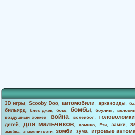
автомобили
3D игры
Scooby Doo
арканоиды
ба
,
,
,
,
бомбы
бильярд
блек джек
бокс
боулинг
велоси
,
,
,
,
,
война
головоломки
воздушный хоккей
волейбол
,
,
,
для мальчиков
з
детей
замки
домино
Ети
,
,
,
,
,
зомби
игровые автом
зума
змейка
знаменитости
,
,
,
,