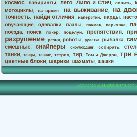
космос
лего
Лило и Стич
лабиринты
ловить
,
,
,
,
,
на дво
на выживание
мотоциклы
на время
,
,
,
точность
найди отличия
нарды
наст
наперстки
,
,
,
,
па
обучающие
одевалки
пазлы
пакман
парковка
,
,
,
,
,
препятствия
при
поезда
поиск
покер
поцелуи
,
,
,
,
,
разрушение
са
роботы
рыбалка
резня
,
,
,
рулетка
,
,
снайперы
смешные
стел
собирать
,
,
сноубординг
,
,
три 
танки
тир
тетрис
Том и Джерри
,
танцы
,
теннис
,
,
,
,
цветные блоки
шарики
шахматы
шашки
,
,
,
Copyright © 2011-2026
fgame.com.