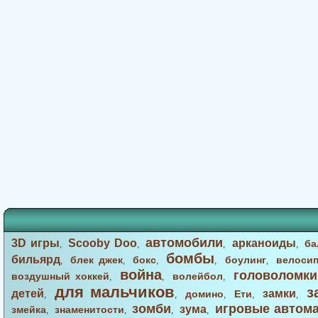
автомобили
3D игры
Scooby Doo
арканоиды
ба
,
,
,
,
бомбы
бильярд
блек джек
бокс
боулинг
велоси
,
,
,
,
,
война
головоломки
воздушный хоккей
волейбол
,
,
,
для мальчиков
з
детей
замки
домино
Ети
,
,
,
,
,
зомби
игровые автом
зума
змейка
знаменитости
,
,
,
,