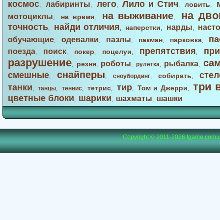
космос
лего
Лило и Стич
лабиринты
ловить
,
,
,
,
,
на дво
на выживание
мотоциклы
на время
,
,
,
точность
найди отличия
нарды
наст
наперстки
,
,
,
,
па
обучающие
одевалки
пазлы
пакман
парковка
,
,
,
,
,
препятствия
при
поезда
поиск
покер
поцелуи
,
,
,
,
,
разрушение
са
роботы
рыбалка
резня
,
,
,
рулетка
,
,
снайперы
смешные
стел
собирать
,
,
сноубординг
,
,
три 
танки
тир
тетрис
Том и Джерри
,
танцы
,
теннис
,
,
,
,
цветные блоки
шарики
шахматы
шашки
,
,
,
Copyright © 2011-2026
fgame.com.