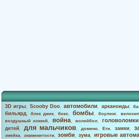
автомобили
3D игры
Scooby Doo
арканоиды
ба
,
,
,
,
бомбы
бильярд
блек джек
бокс
боулинг
велоси
,
,
,
,
,
война
головоломки
воздушный хоккей
волейбол
,
,
,
для мальчиков
з
детей
замки
домино
Ети
,
,
,
,
,
зомби
игровые автом
зума
змейка
знаменитости
,
,
,
,