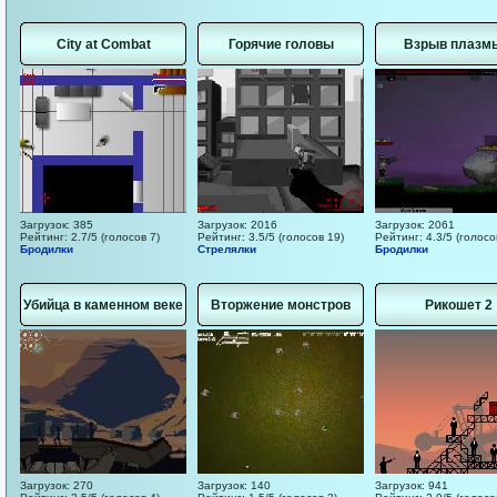
City at Combat
Горячие головы
Взрыв плазм
Загрузок: 385
Загрузок: 2016
Загрузок: 2061
Рейтинг: 2.7/5 (голосов 7)
Рейтинг: 3.5/5 (голосов 19)
Рейтинг: 4.3/5 (голосо
Бродилки
Стрелялки
Бродилки
Убийца в каменном веке
Вторжение монстров
Рикошет 2
Загрузок: 270
Загрузок: 140
Загрузок: 941