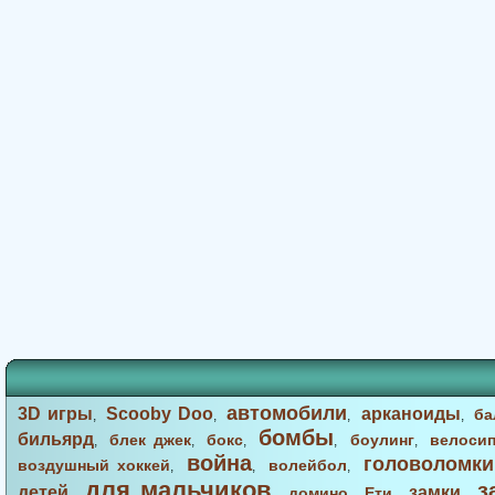
автомобили
3D игры
Scooby Doo
арканоиды
ба
,
,
,
,
бомбы
бильярд
блек джек
бокс
боулинг
велоси
,
,
,
,
,
война
головоломки
воздушный хоккей
волейбол
,
,
,
для мальчиков
з
детей
замки
домино
Ети
,
,
,
,
,