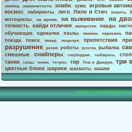
зомби
игровые автом
зума
змейка
знаменитости
,
,
,
,
космос
лего
Лило и Стич
лабиринты
ловить
,
,
,
,
,
на дво
на выживание
мотоциклы
на время
,
,
,
точность
найди отличия
нарды
наст
наперстки
,
,
,
,
па
обучающие
одевалки
пазлы
пакман
парковка
,
,
,
,
,
препятствия
при
поезда
поиск
покер
поцелуи
,
,
,
,
,
разрушение
са
роботы
рыбалка
резня
,
,
,
рулетка
,
,
снайперы
смешные
стел
собирать
,
,
сноубординг
,
,
три 
танки
тир
тетрис
Том и Джерри
,
танцы
,
теннис
,
,
,
,
цветные блоки
шарики
шахматы
шашки
,
,
,
Copyright © 2011-2026
fgame.com.