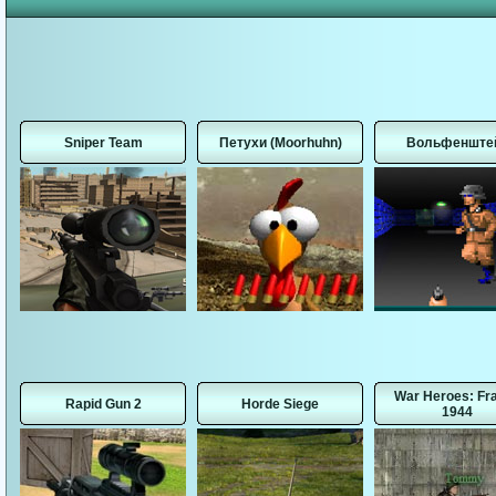
Sniper Team
Петухи (Moorhuhn)
Вольфенште
War Heroes: Fr
Rapid Gun 2
Horde Siege
1944