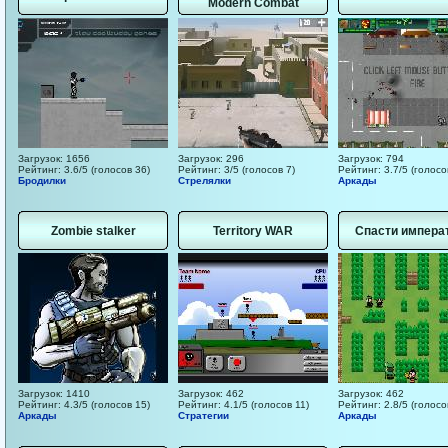
Modern Combat
Загрузок: 1656
Загрузок: 296
Загрузок: 794
Рейтинг: 3.6/5 (голосов 36)
Рейтинг: 3/5 (голосов 7)
Рейтинг: 3.7/5 (голосо
Бродилки
Стрелялки
Аркады
Zombie stalker
Territory WAR
Спасти импера
Загрузок: 1410
Загрузок: 462
Загрузок: 462
Рейтинг: 4.3/5 (голосов 15)
Рейтинг: 4.1/5 (голосов 11)
Рейтинг: 2.8/5 (голосо
Аркады
Стратегии
Аркады