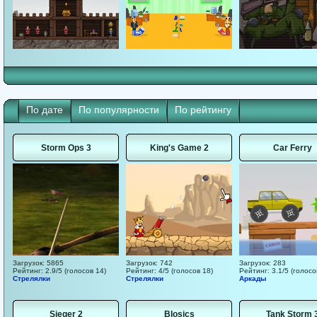
По дате
По популярности
По рейтингу
Storm Ops 3
King's Game 2
Car Ferry
Загрузок: 5865
Загрузок: 742
Загрузок: 283
Рейтинг: 2.9/5 (голосов 14)
Рейтинг: 4/5 (голосов 18)
Рейтинг: 3.1/5 (голосо
Стрелялки
Стрелялки
Аркады
Sieger 2
Blosics
Tank Storm 