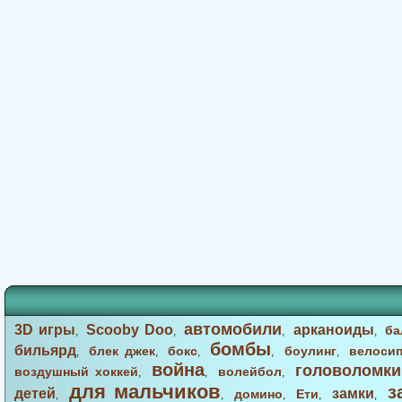
автомобили
3D игры
Scooby Doo
арканоиды
ба
,
,
,
,
бомбы
бильярд
блек джек
бокс
боулинг
велоси
,
,
,
,
,
война
головоломки
воздушный хоккей
волейбол
,
,
,
для мальчиков
з
детей
замки
домино
Ети
,
,
,
,
,