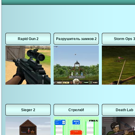
Rapid Gun 2
Разрушитель замков 2
Storm Ops 
Sieger 2
СтрелкИ
Death Lab