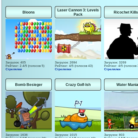
Laser Cannon 3: Levels
Bloons
Ricochet Kills
Pack
Загрузок: 405
Загрузок: 2694
Загрузок: 3269
Рейтинг: 2.4/5 (голосов 5)
Рейтинг: 4/5 (голосов 43)
Рейтинг: 4/5 (голосов 
Стрелялки
Стрелялки
Стрелялки
Bomb Besieger
Crazy Golf-Ish
Water Mani
Загрузок: 1636
Загрузок: 1015
Загрузок: 803