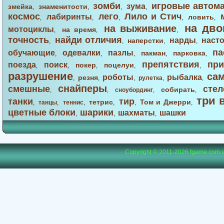
зомби
игровые автом
зума
змейка
знаменитости
,
,
,
,
космос
лего
Лило и Стич
лабиринты
ловить
,
,
,
,
,
на дво
на выживание
мотоциклы
на время
,
,
,
точность
найди отличия
нарды
наст
наперстки
,
,
,
,
па
обучающие
одевалки
пазлы
пакман
парковка
,
,
,
,
,
препятствия
при
поезда
поиск
покер
поцелуи
,
,
,
,
,
разрушение
са
роботы
рыбалка
резня
,
,
,
рулетка
,
,
снайперы
смешные
стел
собирать
,
,
сноубординг
,
,
три 
танки
тир
тетрис
Том и Джерри
,
танцы
,
теннис
,
,
,
,
цветные блоки
шарики
шахматы
шашки
,
,
,
Copyright © 2011-2026
fgame.com.