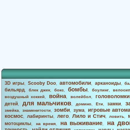
автомобили
3D игры
Scooby Doo
арканоиды
ба
,
,
,
,
бомбы
бильярд
блек джек
бокс
боулинг
велоси
,
,
,
,
,
война
головоломки
воздушный хоккей
волейбол
,
,
,
для мальчиков
з
детей
замки
домино
Ети
,
,
,
,
,
зомби
игровые автом
зума
змейка
знаменитости
,
,
,
,
космос
лего
Лило и Стич
лабиринты
ловить
,
,
,
,
,
на дво
на выживание
мотоциклы
на время
,
,
,
точность
найди отличия
нарды
наст