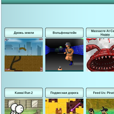
Massacre At C
Дрожь земли
Вольфенштейн
Happy
Kawai Run 2
Подвесная дорога
Feed Us: Pira