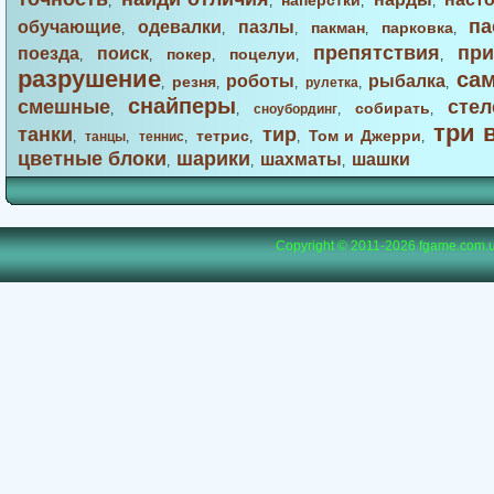
наперстки
,
,
,
,
па
обучающие
одевалки
пазлы
пакман
парковка
,
,
,
,
,
препятствия
при
поезда
поиск
покер
поцелуи
,
,
,
,
,
разрушение
са
роботы
рыбалка
резня
,
,
,
рулетка
,
,
снайперы
смешные
стел
собирать
,
,
сноубординг
,
,
три 
танки
тир
тетрис
Том и Джерри
,
танцы
,
теннис
,
,
,
,
цветные блоки
шарики
шахматы
шашки
,
,
,
Copyright © 2011-2026
fgame.com.