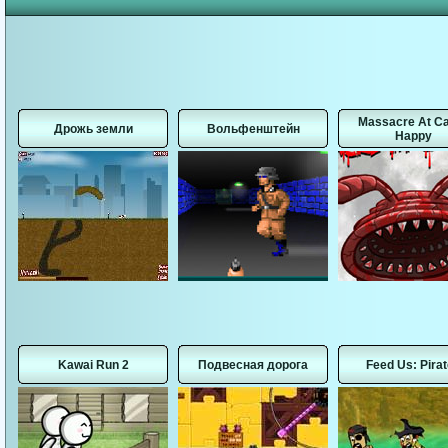
Massacre At C
Дрожь земли
Вольфенштейн
Happy
Kawai Run 2
Подвесная дорога
Feed Us: Pira