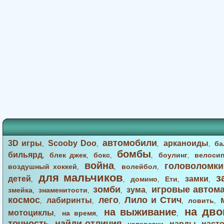
автомобили
3D игры
Scooby Doo
арканоиды
ба
,
,
,
,
бомбы
бильярд
блек джек
бокс
боулинг
велоси
,
,
,
,
,
война
головоломки
воздушный хоккей
волейбол
,
,
,
для мальчиков
з
детей
замки
домино
Ети
,
,
,
,
,
зомби
игровые автом
зума
змейка
знаменитости
,
,
,
,
космос
лего
Лило и Стич
лабиринты
ловить
,
,
,
,
,
на дво
на выживание
мотоциклы
на время
,
,
,
точность
найди отличия
нарды
наст