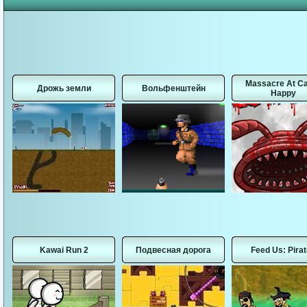
Massacre At C
Дрожь земли
Вольфенштейн
Happy
Kawai Run 2
Подвесная дорога
Feed Us: Pira