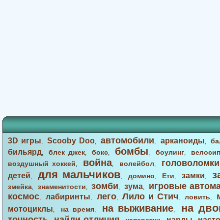
автомобили
3D игры
Scooby Doo
арканоиды
ба
,
,
,
,
бомбы
бильярд
блек джек
бокс
боулинг
велоси
,
,
,
,
,
война
головоломки
воздушный хоккей
волейбол
,
,
,
для мальчиков
з
детей
замки
домино
Ети
,
,
,
,
,
зомби
игровые автом
зума
змейка
знаменитости
,
,
,
,
космос
лего
Лило и Стич
лабиринты
ловить
,
,
,
,
,
на дво
на выживание
мотоциклы
на время
,
,
,
точность
найди отличия
нарды
наст