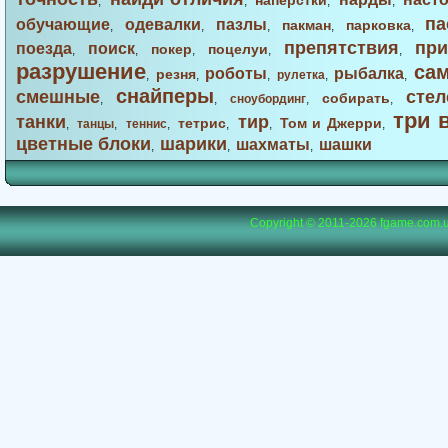
наперстки
,
,
,
,
па
обучающие
одевалки
пазлы
пакман
парковка
,
,
,
,
,
препятствия
при
поезда
поиск
покер
поцелуи
,
,
,
,
,
разрушение
са
роботы
рыбалка
резня
,
,
,
рулетка
,
,
снайперы
смешные
стел
собирать
,
,
сноубординг
,
,
три 
танки
тир
тетрис
Том и Джерри
,
танцы
,
теннис
,
,
,
,
цветные блоки
шарики
шахматы
шашки
,
,
,
Copyright © 2011-2026
fgame.com.