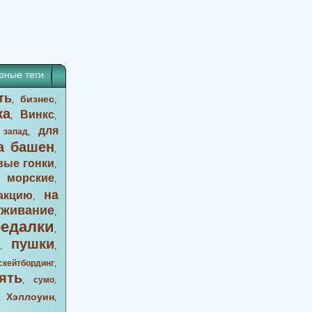
рные теги
ть
бизнес
,
,
ка
Винкс
,
,
для
 запад
,
а башен
,
вые гонки
,
морские
,
,
на
акцию
,
уживание
,
оедалки
,
пушки
,
,
скейтбординг
,
ять
,
сумо
,
Хэллоуин
,
,