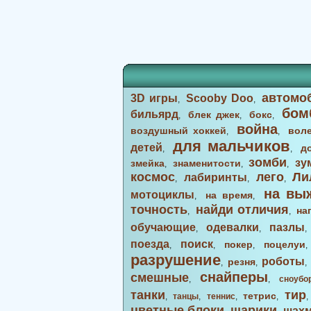
автомо
3D игры
Scooby Doo
,
,
бом
бильярд
блек джек
бокс
,
,
,
война
воздушный хоккей
вол
,
,
для мальчиков
детей
д
,
,
зомби
зу
змейка
знаменитости
,
,
,
космос
лего
Ли
лабиринты
,
,
,
на вы
мотоциклы
на время
,
,
точность
найди отличия
на
,
,
обучающие
одевалки
пазлы
,
,
поезда
поиск
покер
поцелуи
,
,
,
разрушение
роботы
резня
,
,
снайперы
смешные
,
,
сноубо
танки
тир
тетрис
,
танцы
,
теннис
,
,
цветные блоки
шарики
шах