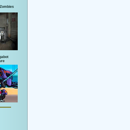
3 Zombies
gabot
ure