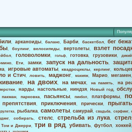
Популя
били
бег бежа
арканоиды
Барби
баланс
баскетбол
,
,
,
,
,
бы
взлет посад
вертолеты
боулинг
велосипеды
,
,
,
,
головоломки
готовка
грузовики
ейбол
,
,
гольф
,
,
,
дикий
запуск на дальность
защит
замки
омино
Ети
,
,
,
,
игровые автоматы
ма
кольце
квадроциклы
керлинг
,
,
,
,
ло и Стич
маджонг
Марио
мегамен
ловить
,
,
,
макияж
,
,
на двоих
живание
на мечах
на ре
на память
,
,
,
,
обсл
нарды
настольные
ниндзя
перстки
Новый год
,
,
,
,
,
п
пасьянсы
платформы
пакман
парковка
,
,
,
,
пинбол
,
,
прыгать
препятствия
приключения
прически
,
,
,
,
самолеты
рыбалка
самурай
,
рулетка
,
,
,
,
свадьба
,
серфинг
,
стрельба из лука
стрел
стелс
собирать
рдинг
,
,
,
,
три в ряд
убивать
футбол
хоккей
Том и Джерри
,
,
,
,
,
маты
шашки