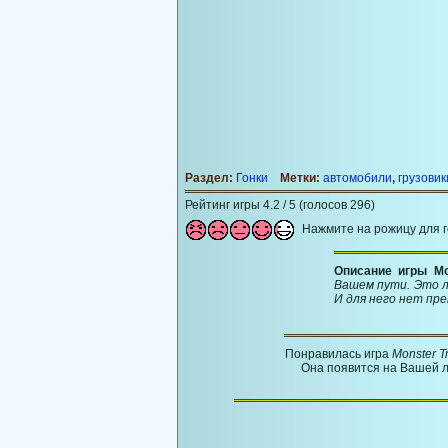
Раздел:
Гонки
Метки:
автомобили
,
грузовик
Рейтинг игры 4.2 / 5 (голосов 296)
Нажмите на рожицу для 
Описание игры Mo
Вашем пути. Это ле
И для него нет пр
Понравилась игра
Monster T
Она появится на Вашей л