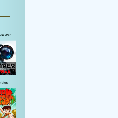
ion War
mbies