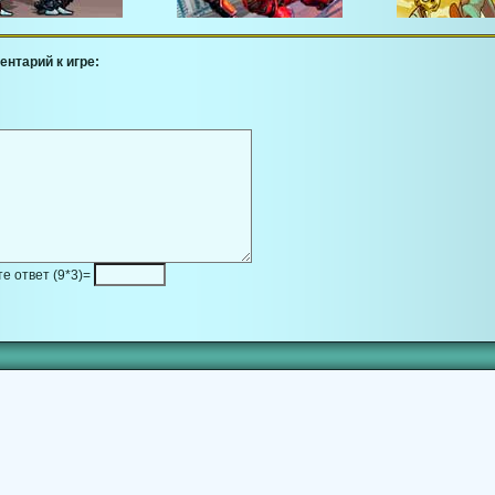
ентарий к игре:
е ответ (9*3)=