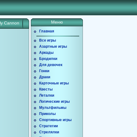
Меню
lly Cannon
Главная
Все игры
Азартные игры
Аркады
Бродилки
Для девочек
Гонки
Драки
Карточные игры
Квесты
Леталки
Логические игры
Мультфильмы
Приколы
Спортивные игры
Стратегии
Стрелялки