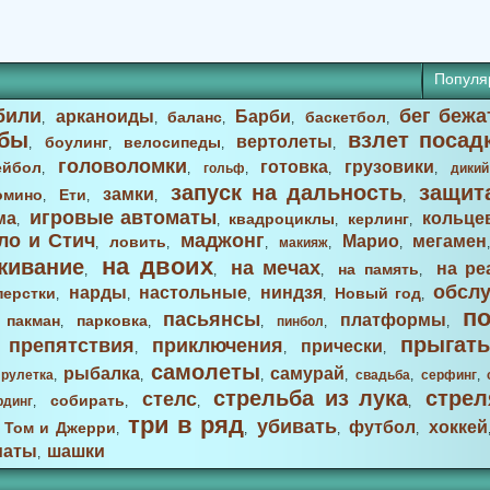
Популя
били
бег бежа
арканоиды
Барби
баланс
баскетбол
,
,
,
,
,
бы
взлет посад
вертолеты
боулинг
велосипеды
,
,
,
,
головоломки
готовка
грузовики
ейбол
,
,
гольф
,
,
,
дикий
запуск на дальность
защит
замки
омино
Ети
,
,
,
,
игровые автоматы
ма
кольце
квадроциклы
керлинг
,
,
,
,
ло и Стич
маджонг
Марио
мегамен
ловить
,
,
,
макияж
,
,
на двоих
живание
на мечах
на ре
на память
,
,
,
,
обсл
нарды
настольные
ниндзя
перстки
Новый год
,
,
,
,
,
п
пасьянсы
платформы
пакман
парковка
,
,
,
,
пинбол
,
,
прыгать
препятствия
приключения
прически
,
,
,
,
самолеты
рыбалка
самурай
,
рулетка
,
,
,
,
свадьба
,
серфинг
,
стрельба из лука
стрел
стелс
собирать
рдинг
,
,
,
,
три в ряд
убивать
футбол
хоккей
Том и Джерри
,
,
,
,
,
маты
шашки
,