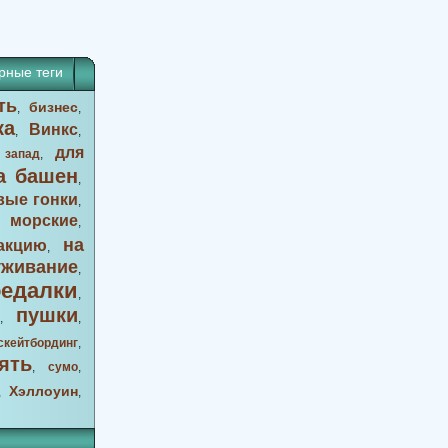
рные теги
ть
бизнес
,
,
ка
Винкс
,
,
для
 запад
,
а башен
,
вые гонки
,
морские
,
,
на
акцию
,
уживание
,
оедалки
,
пушки
,
,
скейтбординг
,
ять
,
сумо
,
Хэллоуин
,
,