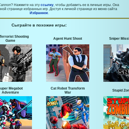
 Cannon
? Нажмите на эту
ссылку
, чтобы добавить ее в личные игры. Она
ной странице избранных игр. Доступ к личной странице из меню сайта
Избранное
.
Сыграйте в похожие игры:
Terrorist Shooting
Agent Hunt Shoot
Sniper Miss
Game
uper Megabot
Cat Robot Transform
Stupid Zo
Adventure
War