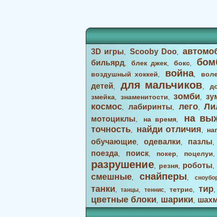
автомо
3D игры
Scooby Doo
,
,
бом
бильярд
блек джек
бокс
,
,
,
война
воздушный хоккей
вол
,
,
для мальчиков
детей
д
,
,
зомби
зу
змейка
знаменитости
,
,
,
космос
лего
Ли
лабиринты
,
,
,
на вы
мотоциклы
на время
,
,
точность
найди отличия
на
,
,
обучающие
одевалки
пазлы
,
,
поезда
поиск
покер
поцелуи
,
,
,
разрушение
роботы
резня
,
,
снайперы
смешные
,
,
сноубо
танки
тир
тетрис
,
танцы
,
теннис
,
,
цветные блоки
шарики
шах
,
,