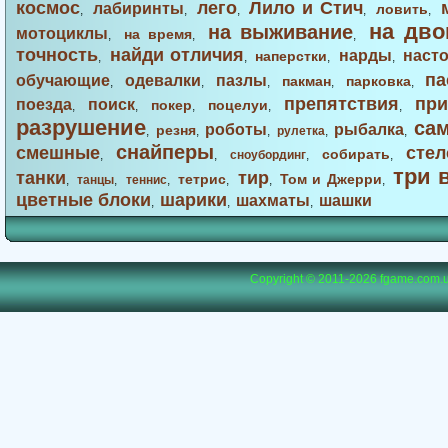
космос
лего
Лило и Стич
лабиринты
ловить
,
,
,
,
,
на дво
на выживание
мотоциклы
на время
,
,
,
точность
найди отличия
нарды
наст
наперстки
,
,
,
,
па
обучающие
одевалки
пазлы
пакман
парковка
,
,
,
,
,
препятствия
при
поезда
поиск
покер
поцелуи
,
,
,
,
,
разрушение
са
роботы
рыбалка
резня
,
,
,
рулетка
,
,
снайперы
смешные
стел
собирать
,
,
сноубординг
,
,
три 
танки
тир
тетрис
Том и Джерри
,
танцы
,
теннис
,
,
,
,
цветные блоки
шарики
шахматы
шашки
,
,
,
Copyright © 2011-2026
fgame.com.