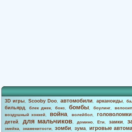
автомобили
3D игры
Scooby Doo
арканоиды
ба
,
,
,
,
бомбы
бильярд
блек джек
бокс
боулинг
велоси
,
,
,
,
,
война
головоломки
воздушный хоккей
волейбол
,
,
,
для мальчиков
з
детей
замки
домино
Ети
,
,
,
,
,
зомби
игровые автом
зума
змейка
знаменитости
,
,
,
,