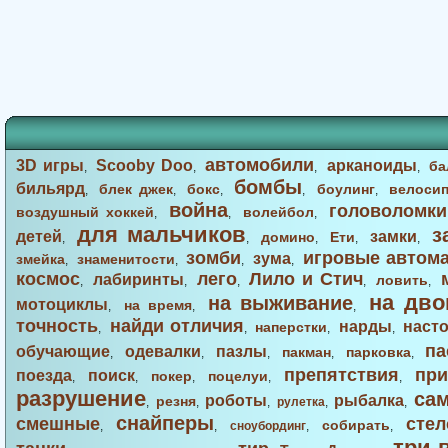
автомобили
3D игры
Scooby Doo
арканоиды
ба
,
,
,
,
бомбы
бильярд
блек джек
бокс
боулинг
велоси
,
,
,
,
,
война
головоломки
воздушный хоккей
волейбол
,
,
,
для мальчиков
з
детей
замки
домино
Ети
,
,
,
,
,
зомби
игровые автом
зума
змейка
знаменитости
,
,
,
,
космос
лего
Лило и Стич
лабиринты
ловить
,
,
,
,
,
на дво
на выживание
мотоциклы
на время
,
,
,
точность
найди отличия
нарды
наст
наперстки
,
,
,
,
па
обучающие
одевалки
пазлы
пакман
парковка
,
,
,
,
,
препятствия
при
поезда
поиск
покер
поцелуи
,
,
,
,
,
разрушение
са
роботы
рыбалка
резня
,
,
,
рулетка
,
,
снайперы
смешные
стел
собирать
,
,
сноубординг
,
,
три 