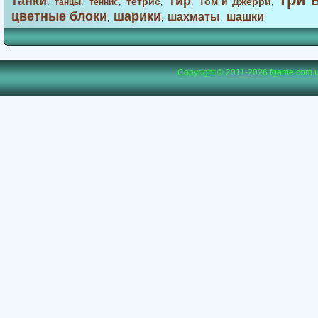
танки
тир
тетрис
Том и Джерри
,
танцы
,
теннис
,
,
,
,
цветные блоки
шарики
шахматы
шашки
,
,
,
Copyright © 2011-2026
fgame.com.