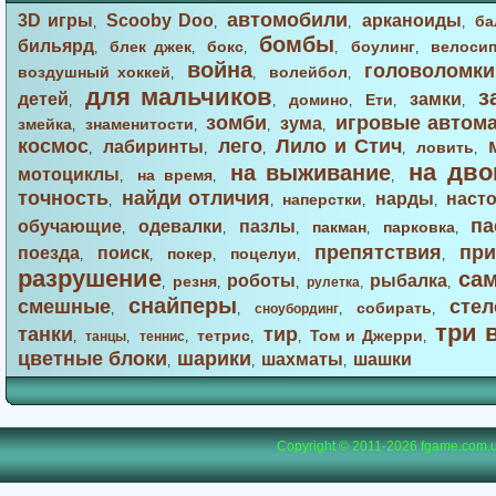
автомобили
3D игры
Scooby Doo
арканоиды
ба
,
,
,
,
бомбы
бильярд
блек джек
бокс
боулинг
велоси
,
,
,
,
,
война
головоломки
воздушный хоккей
волейбол
,
,
,
для мальчиков
з
детей
замки
домино
Ети
,
,
,
,
,
зомби
игровые автом
зума
змейка
знаменитости
,
,
,
,
космос
лего
Лило и Стич
лабиринты
ловить
,
,
,
,
,
на дво
на выживание
мотоциклы
на время
,
,
,
точность
найди отличия
нарды
наст
наперстки
,
,
,
,
па
обучающие
одевалки
пазлы
пакман
парковка
,
,
,
,
,
препятствия
при
поезда
поиск
покер
поцелуи
,
,
,
,
,
разрушение
са
роботы
рыбалка
резня
,
,
,
рулетка
,
,
снайперы
смешные
стел
собирать
,
,
сноубординг
,
,
три 
танки
тир
тетрис
Том и Джерри
,
танцы
,
теннис
,
,
,
,
цветные блоки
шарики
шахматы
шашки
,
,
,
Copyright © 2011-2026
fgame.com.