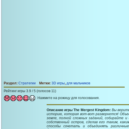
Раздел:
Стратегии
Метки:
3D игры
,
для мальчиков
Рейтинг игры 3.9 / 5 (голосов 11)
Нажмите на рожицу для голосования.
Описание игры The Mergest Kingdom:
Вы верите
историю, которая вот-вот развернется! Объ
земле, полной сложных заданий, собирайте и
собственный остров, сделав его таким, как
способы сочетать и объединять различны