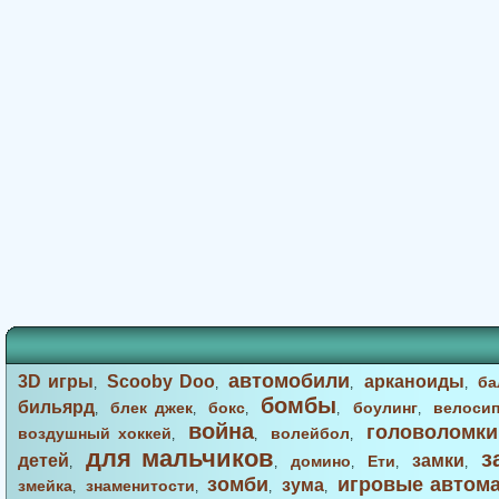
автомобили
3D игры
Scooby Doo
арканоиды
ба
,
,
,
,
бомбы
бильярд
блек джек
бокс
боулинг
велоси
,
,
,
,
,
война
головоломки
воздушный хоккей
волейбол
,
,
,
для мальчиков
з
детей
замки
домино
Ети
,
,
,
,
,
зомби
игровые автом
зума
змейка
знаменитости
,
,
,
,