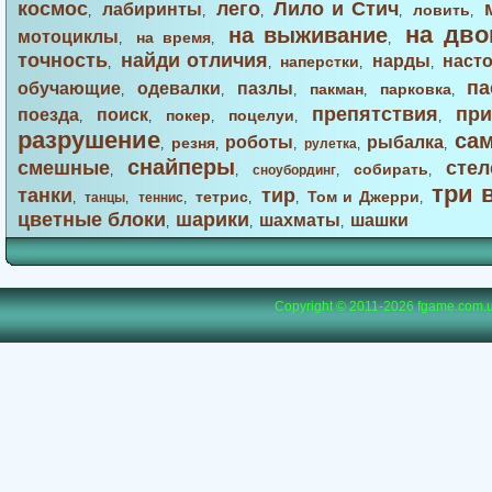
космос
лего
Лило и Стич
лабиринты
ловить
,
,
,
,
,
на дво
на выживание
мотоциклы
на время
,
,
,
точность
найди отличия
нарды
наст
наперстки
,
,
,
,
па
обучающие
одевалки
пазлы
пакман
парковка
,
,
,
,
,
препятствия
при
поезда
поиск
покер
поцелуи
,
,
,
,
,
разрушение
са
роботы
рыбалка
резня
,
,
,
рулетка
,
,
снайперы
смешные
стел
собирать
,
,
сноубординг
,
,
три 
танки
тир
тетрис
Том и Джерри
,
танцы
,
теннис
,
,
,
,
цветные блоки
шарики
шахматы
шашки
,
,
,
Copyright © 2011-2026
fgame.com.