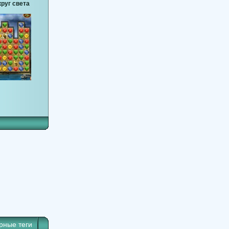
круг света
рные теги