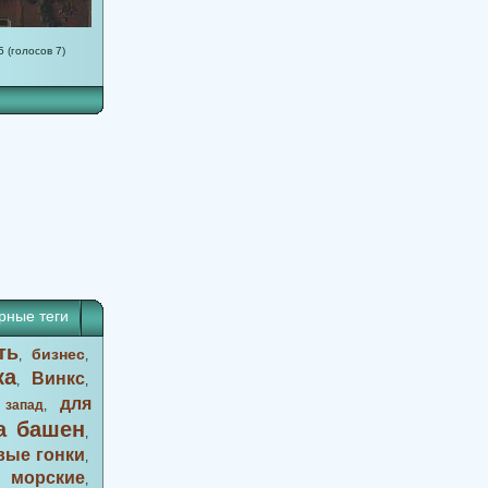
5 (голосов 7)
рные теги
ть
бизнес
,
,
ка
Винкс
,
,
для
 запад
,
а башен
,
вые гонки
,
морские
,
,