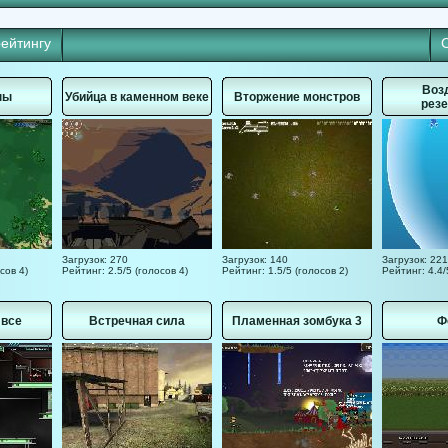
рейтингу
Воз
ны
Убийца в каменном веке
Вторжение монстров
рез
Загрузок: 270
Загрузок: 140
Загрузок: 22
сов 4)
Рейтинг: 2.5/5 (голосов 4)
Рейтинг: 1.5/5 (голосов 2)
Рейтинг: 4.4/
 все
Встречная сила
Пламенная зомбука 3
Ф