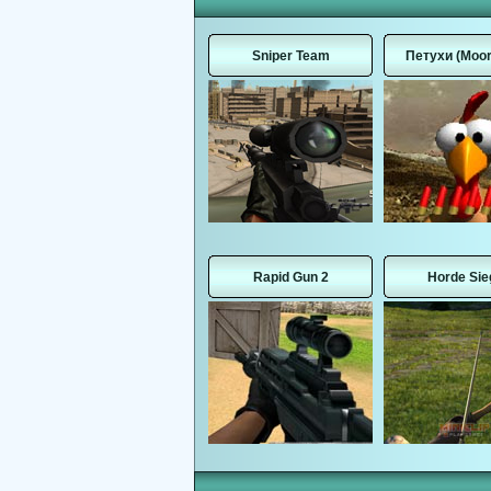
Sniper Team
Петухи (Moor
Rapid Gun 2
Horde Sie