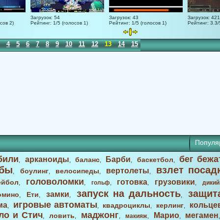
Загрузок: 54
Загрузок: 43
Загрузок: 421
сов 2)
Рейтинг: 1/5 (голосов 1)
Рейтинг: 1/5 (голосов 1)
Рейтинг: 3.3/
4
5
6
7
8
9
10
11
12
13
14
15
Популя
били
бег бежа
арканоиды
Барби
баланс
баскетбол
,
,
,
,
,
бы
взлет посад
вертолеты
боулинг
велосипеды
,
,
,
,
головоломки
готовка
грузовики
ейбол
,
,
гольф
,
,
,
дикий
запуск на дальность
защит
замки
омино
Ети
,
,
,
,
игровые автоматы
ма
кольце
квадроциклы
керлинг
,
,
,
,
ло и Стич
маджонг
Марио
мегамен
ловить
,
,
,
макияж
,
,