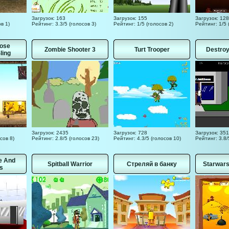
Загрузок: 163
Загрузок: 155
Загрузок: 128
в 1)
Рейтинг: 3.3/5 (голосов 3)
Рейтинг: 1/5 (голосов 2)
Рейтинг: 1/5 
dose
Zombie Shooter 3
Turt Trooper
Destroy
ling
Загрузок: 2435
Загрузок: 728
Загрузок: 351
сов 8)
Рейтинг: 2.8/5 (голосов 23)
Рейтинг: 4.3/5 (голосов 10)
Рейтинг: 3.8/
e And
Spitball Warrior
Стреляй в банку
Starwars
s