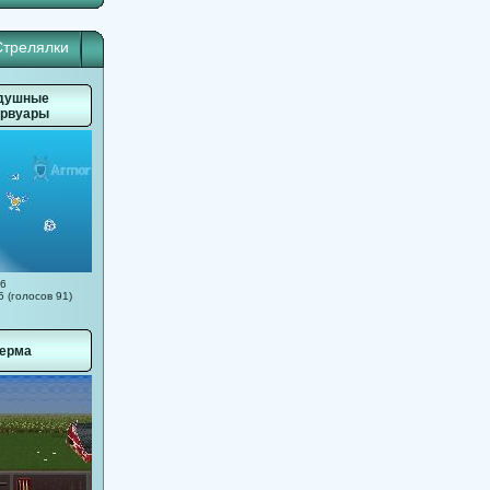
Стрелялки
душные
ервуары
16
5 (голосов 91)
ерма