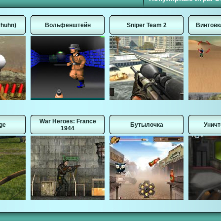
huhn)
Вольфенштейн
Sniper Team 2
Винтовк
War Heroes: France
ge
Бутылочка
Уничт
1944