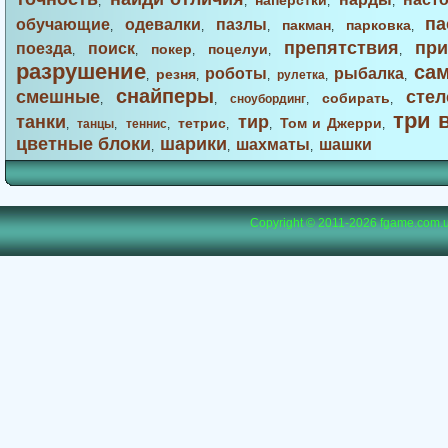
наперстки
,
,
,
,
па
обучающие
одевалки
пазлы
пакман
парковка
,
,
,
,
,
препятствия
при
поезда
поиск
покер
поцелуи
,
,
,
,
,
разрушение
са
роботы
рыбалка
резня
,
,
,
рулетка
,
,
снайперы
смешные
стел
собирать
,
,
сноубординг
,
,
три 
танки
тир
тетрис
Том и Джерри
,
танцы
,
теннис
,
,
,
,
цветные блоки
шарики
шахматы
шашки
,
,
,
Copyright © 2011-2026
fgame.com.