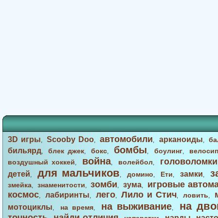
автомобили
3D игры
Scooby Doo
арканоиды
ба
,
,
,
,
бомбы
бильярд
блек джек
бокс
боулинг
велоси
,
,
,
,
,
война
головоломки
воздушный хоккей
волейбол
,
,
,
для мальчиков
з
детей
замки
домино
Ети
,
,
,
,
,
зомби
игровые автом
зума
змейка
знаменитости
,
,
,
,
космос
лего
Лило и Стич
лабиринты
ловить
,
,
,
,
,
на дво
на выживание
мотоциклы
на время
,
,
,
точность
найди отличия
нарды
наст