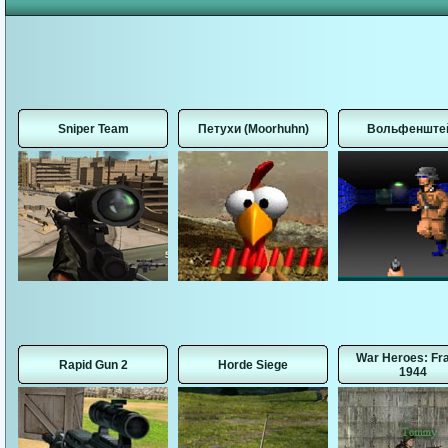
Sniper Team
Петухи (Moorhuhn)
Вольфенште
War Heroes: Fr
Rapid Gun 2
Horde Siege
1944