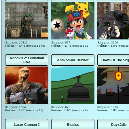
Загрузок: 10816
Загрузок: 627
Загрузок: 2260
Рейтинг: 4.4/5 (голосов 575)
Рейтинг: 3.7/5 (голосов 15)
Рейтинг: 3.8/5 (голосо
Robokill 2: Leviathan
AntiZombie Bunker
Dawn Of The Sni
Five
Загрузок: 1604
Загрузок: 672
Загрузок: 1075
Рейтинг: 3.4/5 (голосов 17)
Рейтинг: 3.6/5 (голосов 9)
Рейтинг: 3.8/5 (голосо
Laser Cannon 2
Blosics
Days2die