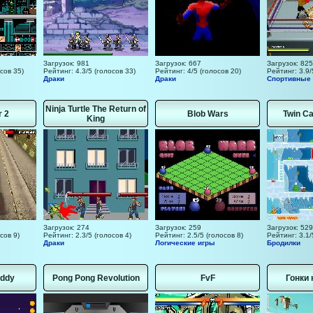
Загрузок: 981
Загрузок: 667
Загрузок: 825
сов 35)
Рейтинг: 4.3/5 (голосов 33)
Рейтинг: 4/5 (голосов 20)
Рейтинг: 3.9/
Драки
Драки
Спортивные
Ninja Turtle The Return of
r 2
Blob Wars
Twin Ca
King
Загрузок: 274
Загрузок: 259
Загрузок: 529
сов 9)
Рейтинг: 2.3/5 (голосов 4)
Рейтинг: 2.5/5 (голосов 8)
Рейтинг: 3.1/
Драки
Логические игры
Бродилки
uddy
Pong Pong Revolution
FvF
Гонки 