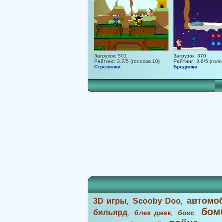
Загрузок: 501
Загрузок: 370
Рейтинг: 3.7/5 (голосов 10)
Рейтинг: 3.6/5 (голо
Стрелялки
Бродилки
автомо
3D игры
Scooby Doo
,
,
бом
бильярд
блек джек
бокс
,
,
,