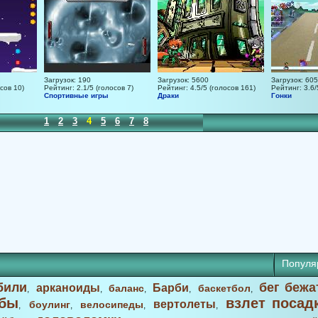
Загрузок: 190
Загрузок: 5600
Загрузок: 605
сов 10)
Рейтинг: 2.1/5 (голосов 7)
Рейтинг: 4.5/5 (голосов 161)
Рейтинг: 3.6/
Спортивные игры
Драки
Гонки
1
2
3
4
5
6
7
8
Популя
били
бег бежа
арканоиды
Барби
баланс
баскетбол
,
,
,
,
,
бы
взлет посад
вертолеты
боулинг
велосипеды
,
,
,
,