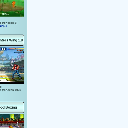
5 (голосов 8)
 игры
ghters Wing 1.8
66
5 (голосов 103)
ood Boxing