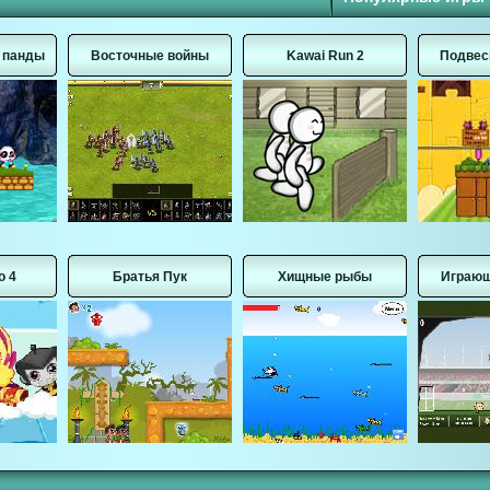
е панды
Восточные войны
Kawai Run 2
Подвес
о 4
Братья Пук
Хищные рыбы
Играющ