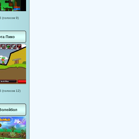
5 (голосов 9)
та Пико
5 (голосов 12)
Волейбол