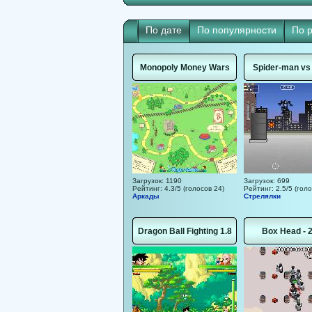
По дате
По популярности
По 
Monopoly Money Wars
Spider-man v
Загрузок: 1190
Загрузок: 699
Рейтинг: 4.3/5 (голосов 24)
Рейтинг: 2.5/5 (голо
Аркады
Стрелялки
Dragon Ball Fighting 1.8
Box Head - 