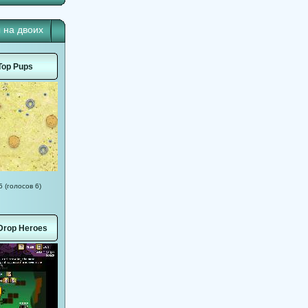
 на двоих
Top Pups
5 (голосов 6)
 Drop Heroes