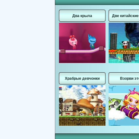
Два крыла
Две китайски
Храбрые девчонки
Взорви эт