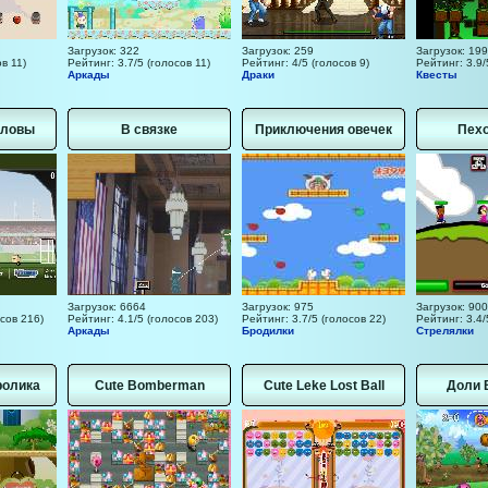
Загрузок: 322
Загрузок: 259
Загрузок: 199
в 11)
Рейтинг: 3.7/5 (голосов 11)
Рейтинг: 4/5 (голосов 9)
Рейтинг: 3.9/
Аркады
Драки
Квесты
оловы
В связке
Приключения овечек
Пехо
Загрузок: 6664
Загрузок: 975
Загрузок: 900
осов 216)
Рейтинг: 4.1/5 (голосов 203)
Рейтинг: 3.7/5 (голосов 22)
Рейтинг: 3.4/
Аркады
Бродилки
Стрелялки
ролика
Cute Bomberman
Cute Leke Lost Ball
Доли 