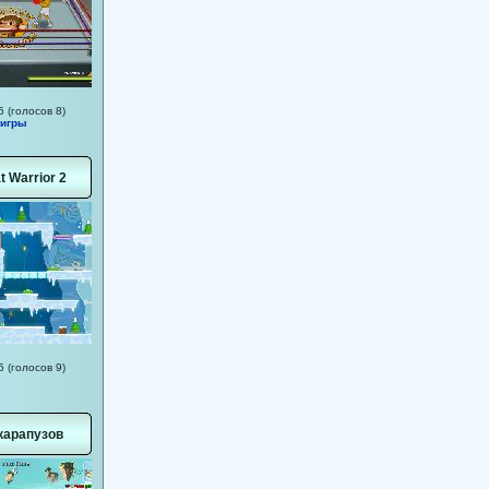
5 (голосов 8)
 игры
t Warrior 2
5 (голосов 9)
карапузов