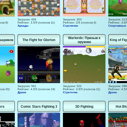
Загрузок: 456
Загрузок: 353
Загрузок: 313
сов 8)
Рейтинг: 3.5/5 (голосов 11)
Рейтинг: 2/5 (голосов 4)
Рейтинг: 3.8/
Аркады
Стрелялки
Спортивные
Warlords: Призыв к
шариков
The Fight for Glorton
King of Fi
оружию
Загрузок: 561
Загрузок: 522
Загрузок: 29
сов 20)
Рейтинг: 4.5/5 (голосов 19)
Рейтинг: 3.6/5 (голосов 11)
Рейтинг: 4.5/
Драки
Стратегии
Драки
ers
Comic Stars Fighting 3
3D Fighting
Hot Bl