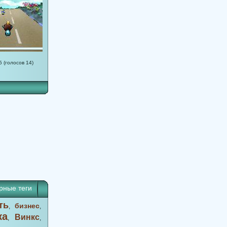
5 (голосов 14)
рные теги
ть
бизнес
,
,
ка
Винкс
,
,