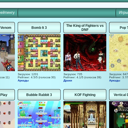
рейтингу
Игры
The King of Fighters vs
s Venom
Bomb It 3
Pop 
DNF
Загрузок: 1201
Загрузок: 735
Загрузок: 647
сов 11)
Рейтинг: 4.5/5 (голосов 30)
Рейтинг: 4.1/5 (голосов 39)
Рейтинг: 3.7/
Аркады
Драки
Аркады
2Play
Bubble Rabbit 3
KOF Fighting
Vertical