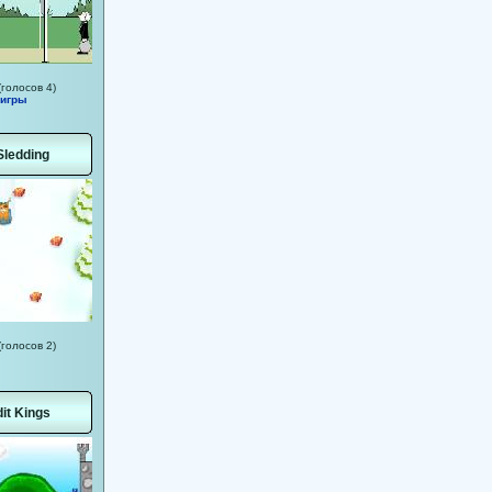
(голосов 4)
 игры
Sledding
(голосов 2)
it Kings