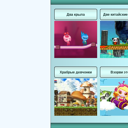
Два крыла
Две китайски
Храбрые девчонки
Взорви эт