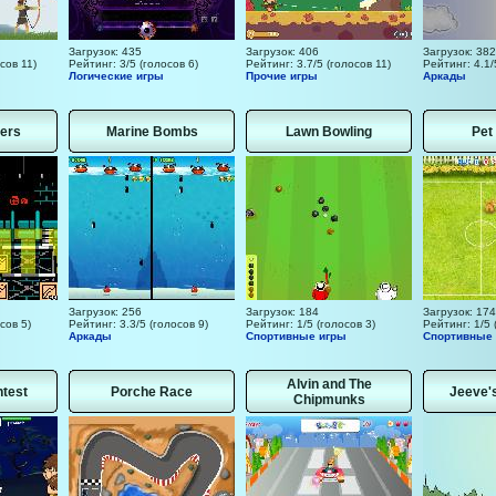
Загрузок: 435
Загрузок: 406
Загрузок: 382
сов 11)
Рейтинг: 3/5 (голосов 6)
Рейтинг: 3.7/5 (голосов 11)
Рейтинг: 4.1/
Логические игры
Прочие игры
Аркады
ters
Marine Bombs
Lawn Bowling
Pet
Загрузок: 256
Загрузок: 184
Загрузок: 174
сов 5)
Рейтинг: 3.3/5 (голосов 9)
Рейтинг: 1/5 (голосов 3)
Рейтинг: 1/5 
Аркады
Спортивные игры
Спортивные
Alvin and The
test
Porche Race
Jeeve's
Chipmunks