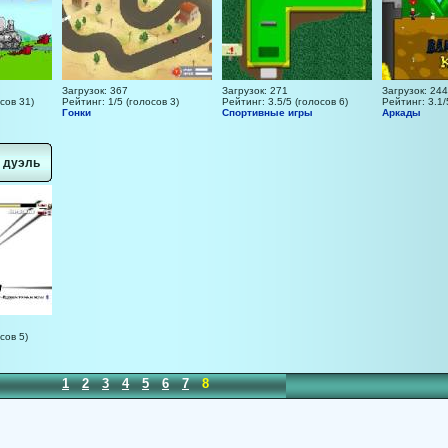
Загрузок: 367
Загрузок: 271
Загрузок: 244
сов 31)
Рейтинг: 1/5 (голосов 3)
Рейтинг: 3.5/5 (голосов 6)
Рейтинг: 3.1/
Гонки
Спортивные игры
Аркады
 дуэль
сов 5)
1
2
3
4
5
6
7
8