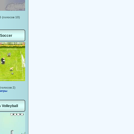
5 (голосов 10)
 Soccer
(голосов 2)
 игры
 Volleyball