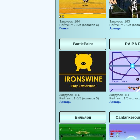
Загрузок: 164
Загрузок: 163
Рейтинг: 2.8/5 (голосов 4)
Рейтинг: 2.9/5 (голо
Гонки
Аркады
BattlePaint
P.A.P.A.
Загрузок: 114
Загрузок: 111
Рейтинг: 1.6/5 (голосов 5)
Рейтинг: 1/5 (голосо
Аркады
Аркады
Бильярд
Cantankerous