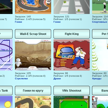
Загрузок: 140
Загрузок: 121
Загрузок: 114
сов 7)
Рейтинг: 3.4/5 (голосов 5)
Рейтинг: 1/5 (голосов 1)
Рейтинг: 3/5 
Гонки
Гонки
Спортивные
P
Wall-E Scrap Shoot
Fight King
Pet 
Загрузок: 105
Загрузок: 96
Загрузок: 60
в 2)
Рейтинг: 2.3/5 (голосов 4)
Рейтинг: 1/5 (голосов 4)
Рейтинг: 1/5 
Стрелялки
Драки
Аркады
 Tank
Гонки по кругу
VMs Shootout
Band