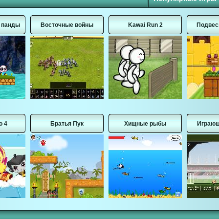
е панды
Восточные войны
Kawai Run 2
Подвес
о 4
Братья Пук
Хищные рыбы
Играющ