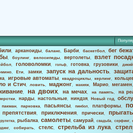
Популя
били
бег бежа
арканоиды
Барби
баланс
баскетбол
,
,
,
,
,
бы
взлет посад
вертолеты
боулинг
велосипеды
,
,
,
,
головоломки
готовка
грузовики
ейбол
,
,
гольф
,
,
,
дикий
запуск на дальность
защит
замки
омино
Ети
,
,
,
,
игровые автоматы
ма
кольце
квадроциклы
керлинг
,
,
,
,
ло и Стич
маджонг
Марио
мегамен
ловить
,
,
,
макияж
,
,
на двоих
живание
на мечах
на ре
на память
,
,
,
,
обсл
нарды
настольные
ниндзя
перстки
Новый год
,
,
,
,
,
п
пасьянсы
платформы
пакман
парковка
,
,
,
,
пинбол
,
,
прыгать
препятствия
приключения
прически
,
,
,
,
самолеты
рыбалка
самурай
,
рулетка
,
,
,
,
свадьба
,
серфинг
,
стрельба из лука
стрел
стелс
собирать
рдинг
,
,
,
,