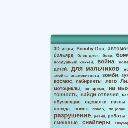
автомо
3D игры
Scooby Doo
,
,
бом
бильярд
блек джек
бокс
,
,
,
война
воздушный хоккей
вол
,
,
для мальчиков
детей
д
,
,
зомби
зу
змейка
знаменитости
,
,
,
космос
лего
Ли
лабиринты
,
,
,
на вы
мотоциклы
на время
,
,
точность
найди отличия
на
,
,
обучающие
одевалки
пазлы
,
,
поезда
поиск
покер
поцелуи
,
,
,
разрушение
роботы
резня
,
,
снайперы
смешные
,
,
сноубо