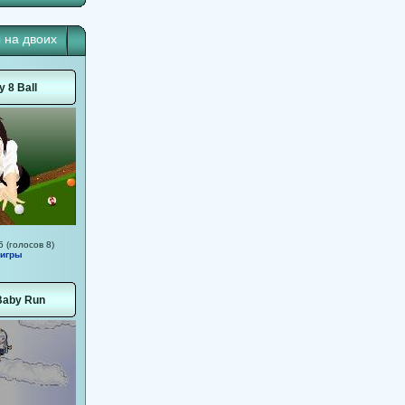
 на двоих
y 8 Ball
5 (голосов 8)
 игры
Baby Run