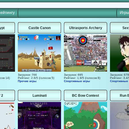
рейтингу
Игры
ypt
Castle Canon
Ultrasports Archery
Sex
Загрузок: 766
Загрузок: 695
Загрузок: 679
сов 14)
Рейтинг: 2.6/5 (голосов 5)
Рейтинг: 1.9/5 (голосов 8)
Рейтинг: 3.4/
Прочие игры
Спортивные игры
Спортивные
 2
Luminati
BC Bow Contest
Run 