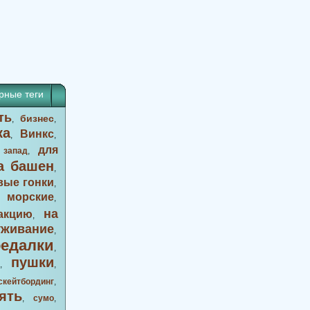
рные теги
ть
бизнес
,
,
ка
Винкс
,
,
для
 запад
,
а башен
,
вые гонки
,
морские
,
,
на
акцию
,
уживание
,
оедалки
,
пушки
,
,
скейтбординг
,
ять
,
сумо
,