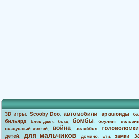
автомобили
3D игры
Scooby Doo
арканоиды
ба
,
,
,
,
бомбы
бильярд
блек джек
бокс
боулинг
велоси
,
,
,
,
,
война
головоломки
воздушный хоккей
волейбол
,
,
,
для мальчиков
з
детей
замки
домино
Ети
,
,
,
,
,