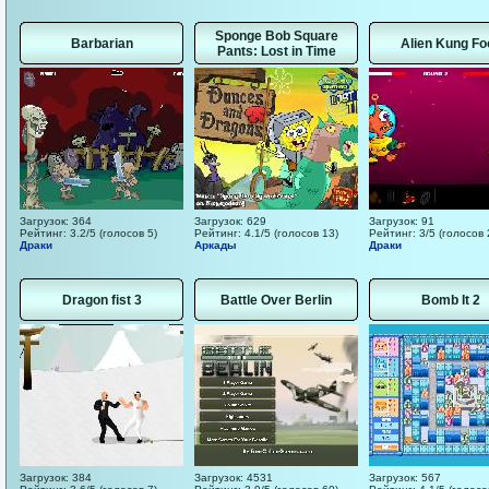
Sponge Bob Square
Barbarian
Alien Kung Foo
Pants: Lost in Time
Загрузок: 364
Загрузок: 629
Загрузок: 91
Рейтинг: 3.2/5 (голосов 5)
Рейтинг: 4.1/5 (голосов 13)
Рейтинг: 3/5 (голосов 
Драки
Аркады
Драки
Dragon fist 3
Battle Over Berlin
Bomb It 2
Загрузок: 384
Загрузок: 4531
Загрузок: 567