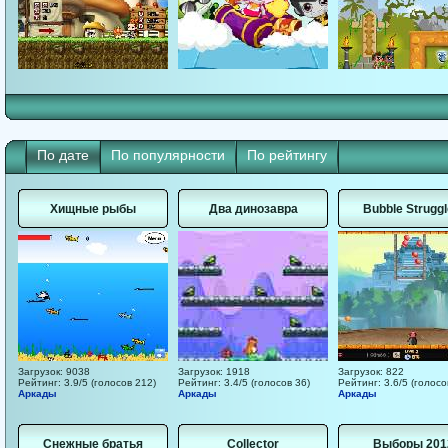
По дате
По популярности
По рейтингу
Хищные рыбы
Два динозавра
Bubble Struggl
Загрузок: 9038
Загрузок: 1918
Загрузок: 822
Рейтинг: 3.9/5 (голосов 212)
Рейтинг: 3.4/5 (голосов 36)
Рейтинг: 3.6/5 (голосо
Аркады
Аркады
Аркады
Снежные братья
Collector
Выборы 201