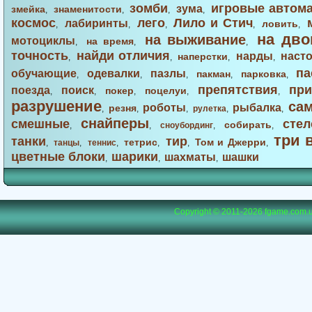
зомби
игровые автом
зума
змейка
знаменитости
,
,
,
,
космос
лего
Лило и Стич
лабиринты
ловить
,
,
,
,
,
на дво
на выживание
мотоциклы
на время
,
,
,
точность
найди отличия
нарды
наст
наперстки
,
,
,
,
па
обучающие
одевалки
пазлы
пакман
парковка
,
,
,
,
,
препятствия
при
поезда
поиск
покер
поцелуи
,
,
,
,
,
разрушение
са
роботы
рыбалка
резня
,
,
,
рулетка
,
,
снайперы
смешные
стел
собирать
,
,
сноубординг
,
,
три 
танки
тир
тетрис
Том и Джерри
,
танцы
,
теннис
,
,
,
,
цветные блоки
шарики
шахматы
шашки
,
,
,
Copyright © 2011-2026
fgame.com.