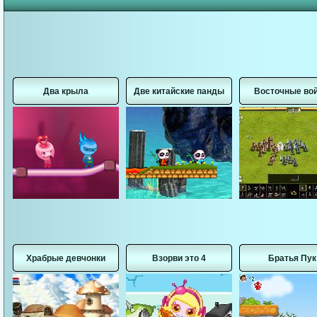
Два крыла
Две китайские панды
Восточные во
Храбрые девчонки
Взорви это 4
Братья Пук