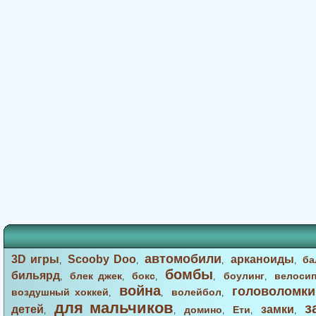
автомобили
3D игры
Scooby Doo
арканоиды
ба
,
,
,
,
бомбы
бильярд
блек джек
бокс
боулинг
велоси
,
,
,
,
,
война
головоломки
воздушный хоккей
волейбол
,
,
,
для мальчиков
з
детей
замки
домино
Ети
,
,
,
,
,