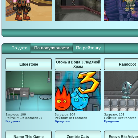
По дате
По популярности
По рейтингу
Огонь и Вода 3 Ледяной
Edgestone
Randobot
Храм
Загрузок: 106
Загрузок: 104
Загрузок: 103
Рейтинг: 2/5 (голосов 2)
Рейтинг: нет голосов
Рейтинг: нет голосов
Бродилки
Бродилки
Бродилки
Name This Game
Zombie Cats
Eggys Big Adve