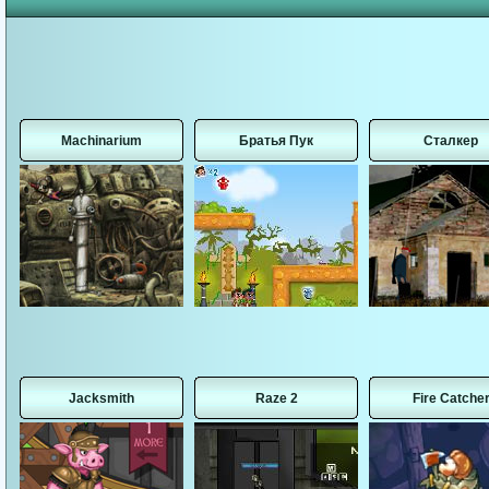
Machinarium
Братья Пук
Сталкер
Jacksmith
Raze 2
Fire Catche