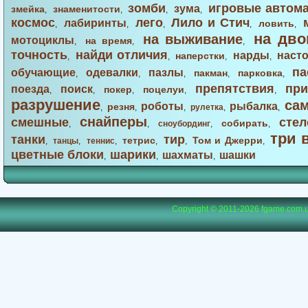
зомби
игровые автом
зума
змейка
знаменитости
,
,
,
,
космос
лего
Лило и Стич
лабиринты
ловить
,
,
,
,
,
на дво
на выживание
мотоциклы
на время
,
,
,
точность
найди отличия
нарды
наст
наперстки
,
,
,
,
па
обучающие
одевалки
пазлы
пакман
парковка
,
,
,
,
,
препятствия
при
поезда
поиск
покер
поцелуи
,
,
,
,
,
разрушение
са
роботы
рыбалка
резня
,
,
,
рулетка
,
,
снайперы
смешные
стел
собирать
,
,
сноубординг
,
,
три 
танки
тир
тетрис
Том и Джерри
,
танцы
,
теннис
,
,
,
,
цветные блоки
шарики
шахматы
шашки
,
,
,
Copyright © 2011-2026
fgame.com.