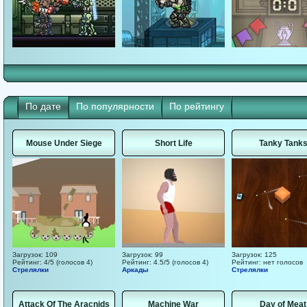
По дате
По популярности
По рейтингу
Mouse Under Siege
Short Life
Tanky Tank
Загрузок: 109
Загрузок: 99
Загрузок: 125
Рейтинг: 4/5 (голосов 4)
Рейтинг: 4.5/5 (голосов 4)
Рейтинг: нет голосов
Стрелялки
Аркады
Стрелялки
Attack Of The Aracnids
Machine War
Day of Meat