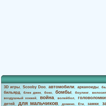
автомобили
3D игры
Scooby Doo
арканоиды
ба
,
,
,
,
бомбы
бильярд
блек джек
бокс
боулинг
велоси
,
,
,
,
,
война
головоломки
воздушный хоккей
волейбол
,
,
,
для мальчиков
з
детей
замки
домино
Ети
,
,
,
,
,