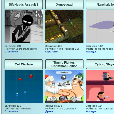
Sift Heads Assault 3
Xenosquad
Narwhale.Io
Загрузок: 104
Загрузок: 488
Загрузок: 142
Рейтинг: 2.5/5 (голосов 6)
Рейтинг: 4.8/5 (голосов 10)
Рейтинг: 4/5 (голосов 
Стрелялки
Стратегии
Аркады
Thumb Fighter:
Cell Warfare
Cyborg Slaye
Christmas Edition
Загрузок: 110
Загрузок: 233
Загрузок: 114
Рейтинг: нет голосов
Рейтинг: 4.3/5 (голосов 4)
Рейтинг: нет голосов
Стрелялки
Драки
Аркады