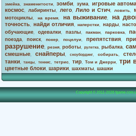
зомби
игровые автом
зума
змейка
знаменитости
,
,
,
,
космос
лего
Лило и Стич
лабиринты
ловить
,
,
,
,
,
на дво
на выживание
мотоциклы
на время
,
,
,
точность
найди отличия
нарды
наст
наперстки
,
,
,
,
па
обучающие
одевалки
пазлы
пакман
парковка
,
,
,
,
,
препятствия
при
поезда
поиск
покер
поцелуи
,
,
,
,
,
разрушение
са
роботы
рыбалка
резня
,
,
,
рулетка
,
,
снайперы
смешные
стел
собирать
,
,
сноубординг
,
,
три 
танки
тир
тетрис
Том и Джерри
,
танцы
,
теннис
,
,
,
,
цветные блоки
шарики
шахматы
шашки
,
,
,
Copyright © 2011-2026
fgame.com.