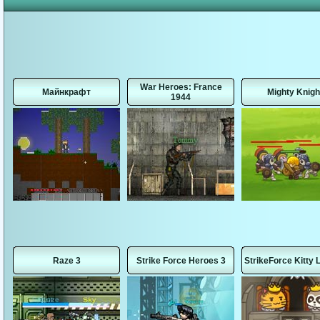
War Heroes: France
Майнкрафт
Mighty Knigh
1944
Raze 3
Strike Force Heroes 3
StrikeForce Kitty