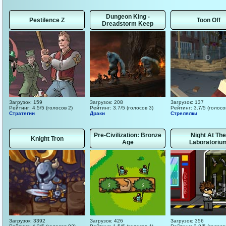
Dungeon King -
Pestilence Z
Toon Off
Dreadstorm Keep
Загрузок: 159
Загрузок: 208
Загрузок: 137
Рейтинг: 4.5/5 (голосов 2)
Рейтинг: 3.7/5 (голосов 3)
Рейтинг: 3.7/5 (голосо
Стратегии
Драки
Стрелялки
Pre-Civilization: Bronze
Night At The
Knight Tron
Age
Laboratoriu
Загрузок: 3392
Загрузок: 426
Загрузок: 356