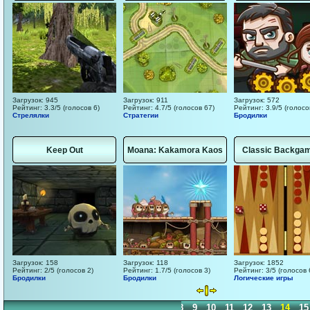
Загрузок: 945
Загрузок: 911
Загрузок: 572
Рейтинг: 3.3/5 (голосов 6)
Рейтинг: 4.7/5 (голосов 67)
Рейтинг: 3.9/5 (голосо
Стрелялки
Стратегии
Бродилки
Keep Out
Moana: Kakamora Kaos
Classic Backga
Загрузок: 158
Загрузок: 118
Загрузок: 1852
Рейтинг: 2/5 (голосов 2)
Рейтинг: 1.7/5 (голосов 3)
Рейтинг: 3/5 (голосов 
Бродилки
Бродилки
Логические игры
1
2
3
4
5
6
7
8
9
10
11
12
13
14
15