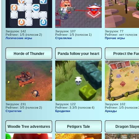
Загрузок: 142
Загрузок: 107
Загрузок: 77
Рейтинг: 1/5 (голосов 2)
Рейтинг: 1/5 (голосов 1)
Рейтинг: нет голосов
Логические игры
Стрелялки
Прочие игры
Horde of Thunder
Panda follow your heart
Protect the F
Загрузок: 231
Загрузок: 122
Загрузок: 102
Рейтинг: 3/5 (голосов 2)
Рейтинг: 3.3/5 (голосов 4)
Рейтинг: 1/5 (голосов 
Стратегии
Бродилки
Аркады
Woodle Tree adventures
Petigors Tale
Dragon Slaye