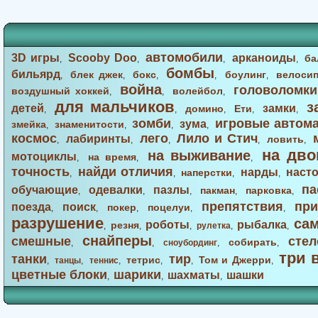
автомобили
3D игры
Scooby Doo
арканоиды
ба
,
,
,
,
бомбы
бильярд
блек джек
бокс
боулинг
велоси
,
,
,
,
,
война
головоломки
воздушный хоккей
волейбол
,
,
,
для мальчиков
з
детей
замки
домино
Ети
,
,
,
,
,
зомби
игровые автом
зума
змейка
знаменитости
,
,
,
,
космос
лего
Лило и Стич
лабиринты
ловить
,
,
,
,
,
на дво
на выживание
мотоциклы
на время
,
,
,
точность
найди отличия
нарды
наст
наперстки
,
,
,
,
па
обучающие
одевалки
пазлы
пакман
парковка
,
,
,
,
,
препятствия
при
поезда
поиск
покер
поцелуи
,
,
,
,
,
разрушение
са
роботы
рыбалка
резня
,
,
,
рулетка
,
,
снайперы
смешные
стел
собирать
,
,
сноубординг
,
,
три 
танки
тир
тетрис
Том и Джерри
,
танцы
,
теннис
,
,
,
,
цветные блоки
шарики
шахматы
шашки
,
,
,