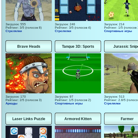
Загрузок: 555
Загрузок: 246
Загрузок: 214
Рейтинг: 3/5 (голосов 8)
Рейтинг: 3/5 (голосов 4)
Рейтинг: 1/5 (голосов 
Стрелялки
Стрелялки
Спортивные игры
Brave Heads
Tanque 3D: Sports
Jurassic Snip
Загрузок: 170
Загрузок: 97
Загрузок: 513
Рейтинг: 2/5 (голосов 3)
Рейтинг: 1/5 (голосов 2)
Рейтинг: 2.8/5 (голосо
Аркады
Спортивные игры
Стрелялки
Laser Links Puzzle
Armored Kitten
Farmer