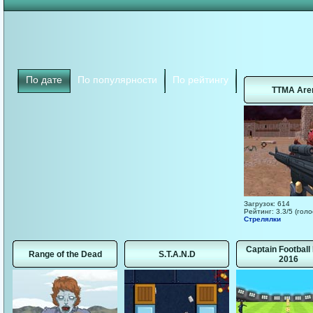
По дате
По популярности
По рейтингу
TTMA Are
Загрузок: 614
Рейтинг: 3.3/5 (голо
Стрелялки
Captain Football
Range of the Dead
S.T.A.N.D
2016