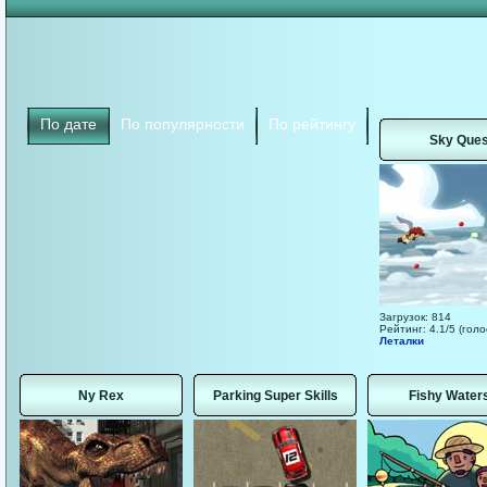
По дате
По популярности
По рейтингу
Sky Ques
Загрузок: 814
Рейтинг: 4.1/5 (голо
Леталки
Ny Rex
Parking Super Skills
Fishy Water