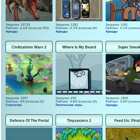
Загрузок: 10733
Загрузок: 1281
Загрузок: 1191
Рейтинг: 4.4/5 (голосов 253)
Рейтинг: 3.7/5 (голосов 24)
Рейтинг: 4.1/5 (голосо
Аркады
Аркады
Аркады
Civilizations Wars 2
Where Is My Beard
Super Snea
Загрузок: 1007
Загрузок: 450
Загрузок: 1900
Рейтинг: 4/5 (голосов 22)
Рейтинг: 3.8/5 (голосов 10)
Рейтинг: 3.8/5 (голосо
Стратегии
Логические игры
Аркады
Defence Of The Portal
Tinysasters 2
Feed Us: Pira