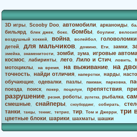
автомобили
3D игры
Scooby Doo
арканоиды
ба
,
,
,
,
бомбы
бильярд
блек джек
бокс
боулинг
велоси
,
,
,
,
,
война
головоломки
воздушный хоккей
волейбол
,
,
,
для мальчиков
з
детей
замки
домино
Ети
,
,
,
,
,
зомби
игровые автом
зума
змейка
знаменитости
,
,
,
,
космос
лего
Лило и Стич
лабиринты
ловить
,
,
,
,
,
на дво
на выживание
мотоциклы
на время
,
,
,
точность
найди отличия
нарды
наст
наперстки
,
,
,
,
па
обучающие
одевалки
пазлы
пакман
парковка
,
,
,
,
,
препятствия
при
поезда
поиск
покер
поцелуи
,
,
,
,
,
разрушение
са
роботы
рыбалка
резня
,
,
,
рулетка
,
,
снайперы
смешные
стел
собирать
,
,
сноубординг
,
,
три 
танки
тир
тетрис
Том и Джерри
,
танцы
,
теннис
,
,
,
,
цветные блоки
шарики
шахматы
шашки
,
,
,