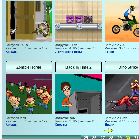
Загрузок: 2015
Загрузок: 1165
Загрузок: 720
Рейтинг: 3.8/5 (голосов 28)
Рейтинг: 4.1/5 (голосов 35)
Рейтинг: 3.4/5 (голосо
Аркады
Логические игры
Гонки
Zombie Horde
Back In Time 2
Dino Strike
Загрузок: 570
Загрузок: 507
Загрузок: 1266
Рейтинг: 3.8/5 (голосов 12)
Рейтинг: 3.7/5 (голосов 15)
Рейтинг: 4.3/5 (голосо
Аркады
Квесты
Драки
15
16
17
18
19
20
21
22
23
24
25
26
27
28
29
30
31