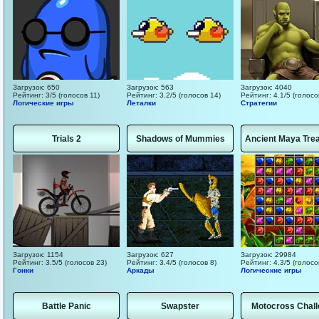
Загрузок: 650
Загрузок: 563
Загрузок: 4040
Рейтинг: 3/5 (голосов 11)
Рейтинг: 3.2/5 (голосов 14)
Рейтинг: 4.1/5 (голосо
Логические игры
Леталки
Стратегии
Trials 2
Shadows of Mummies
Ancient Maya Tre
Загрузок: 1154
Загрузок: 627
Загрузок: 29984
Рейтинг: 3.5/5 (голосов 23)
Рейтинг: 3.4/5 (голосов 8)
Рейтинг: 4.3/5 (голосо
Гонки
Аркады
Логические игры
Battle Panic
Swapster
Motocross Chal