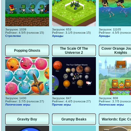
Загрузок: 1039
Загрузок: 653
Загрузок: 11105
Рейтинг: 4.5/5 (голосов 15)
Рейтинг: 3.1/5 (голосов 15)
Рейтинг: 4.5/5 (голосо
Стрелялки
Аркады
Аркады
The Scale Of The
Cover Orange Jou
Popping Ghosts
Universe 2
Knights
Загрузок: 1430
Загрузок: 847
Загрузок: 808
Рейтинг: 3.7/5 (голосов 27)
Рейтинг: 4.4/5 (голосов 27)
Рейтинг: 3.7/5 (голосо
Логические игры
Прочие игры
Логические игры
Gravity Boy
Grumpy Beaks
Warlords: Epic Co