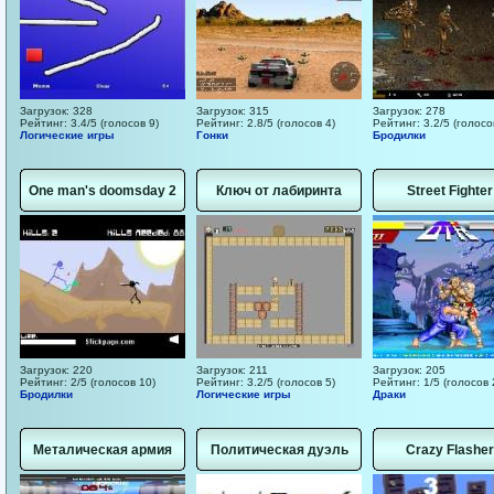
Загрузок: 328
Загрузок: 315
Загрузок: 278
Рейтинг: 3.4/5 (голосов 9)
Рейтинг: 2.8/5 (голосов 4)
Рейтинг: 3.2/5 (голосо
Логические игры
Гонки
Бродилки
One man's doomsday 2
Ключ от лабиринта
Street Fighter
Загрузок: 220
Загрузок: 211
Загрузок: 205
Рейтинг: 2/5 (голосов 10)
Рейтинг: 3.2/5 (голосов 5)
Рейтинг: 1/5 (голосов 
Бродилки
Логические игры
Драки
Металическая армия
Политическая дуэль
Crazy Flasher