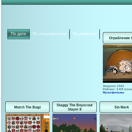
По дате
По популярности
По рейтингу
Ограбление 
Загрузок: 2342
Рейтинг: 3.8/5 (голо
Мультфильмы
Staggy The Boyscout
Match The Bugz
Sin Mark
Slayer II