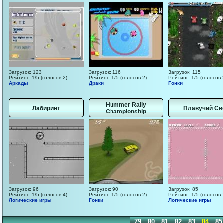
Загрузок: 123
Загрузок: 116
Загрузок: 115
Рейтинг: 1/5 (голосов 2)
Рейтинг: 1/5 (голосов 2)
Рейтинг: 1/5 (голосов 
Аркады
Драки
Гонки
Hummer Rally
Лабиринт
Плавучий Св
Championship
Загрузок: 96
Загрузок: 90
Загрузок: 85
Рейтинг: 1/5 (голосов 4)
Рейтинг: 1/5 (голосов 2)
Рейтинг: 1/5 (голосов 
Логические игры
Гонки
Логические игры
69
70
71
72
73
74
75
76
77
78
79
80
81
82
83
84
85