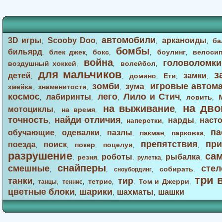
автомобили
3D игры
Scooby Doo
арканоиды
ба
,
,
,
,
бомбы
бильярд
блек джек
бокс
боулинг
велоси
,
,
,
,
,
война
головоломки
воздушный хоккей
волейбол
,
,
,
для мальчиков
з
детей
замки
домино
Ети
,
,
,
,
,
зомби
игровые автом
зума
змейка
знаменитости
,
,
,
,
космос
лего
Лило и Стич
лабиринты
ловить
,
,
,
,
,
на дво
на выживание
мотоциклы
на время
,
,
,
точность
найди отличия
нарды
наст
наперстки
,
,
,
,
па
обучающие
одевалки
пазлы
пакман
парковка
,
,
,
,
,
препятствия
при
поезда
поиск
покер
поцелуи
,
,
,
,
,
разрушение
са
роботы
рыбалка
резня
,
,
,
рулетка
,
,
снайперы
смешные
стел
собирать
,
,
сноубординг
,
,
три 
танки
тир
тетрис
Том и Джерри
,
танцы
,
теннис
,
,
,
,
цветные блоки
шарики
шахматы
шашки
,
,
,