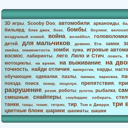
автомобили
3D игры
Scooby Doo
арканоиды
ба
,
,
,
,
бомбы
бильярд
блек джек
бокс
боулинг
велоси
,
,
,
,
,
война
головоломки
воздушный хоккей
волейбол
,
,
,
для мальчиков
з
детей
замки
домино
Ети
,
,
,
,
,
зомби
игровые автом
зума
змейка
знаменитости
,
,
,
,
космос
лего
Лило и Стич
лабиринты
ловить
,
,
,
,
,
на дво
на выживание
мотоциклы
на время
,
,
,
точность
найди отличия
нарды
наст
наперстки
,
,
,
,
па
обучающие
одевалки
пазлы
пакман
парковка
,
,
,
,
,
препятствия
при
поезда
поиск
покер
поцелуи
,
,
,
,
,
разрушение
са
роботы
рыбалка
резня
,
,
,
рулетка
,
,
снайперы
смешные
стел
собирать
,
,
сноубординг
,
,
три 
танки
тир
тетрис
Том и Джерри
,
танцы
,
теннис
,
,
,
,
цветные блоки
шарики
шахматы
шашки
,
,
,