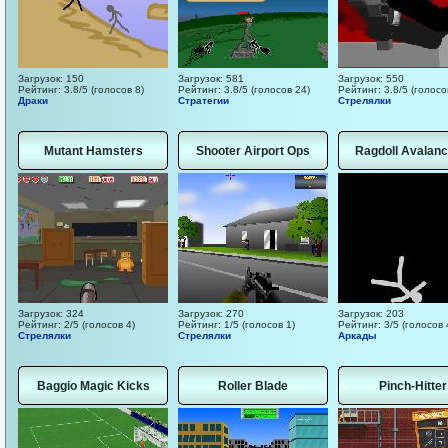
Загрузок: 150
Загрузок: 581
Загрузок: 550
Рейтинг: 3.8/5 (голосов 8)
Рейтинг: 3.8/5 (голосов 24)
Рейтинг: 3.8/5 (голосо
Драки
Стратегии
Стрелялки
Mutant Hamsters
Shooter Airport Ops
Ragdoll Avalanc
Загрузок: 324
Загрузок: 270
Загрузок: 203
Рейтинг: 2/5 (голосов 4)
Рейтинг: 1/5 (голосов 1)
Рейтинг: 3/5 (голосов 
Стрелялки
Стрелялки
Аркады
Baggio Magic Kicks
Roller Blade
Pinch-Hitter