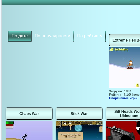
По дате
По популярности
По рейтингу
Extreme Heli B
Загрузок: 1084
Рейтинг: 4.1/5 (голо
Спортивные игры
Sift Heads Wo
Chaos War
Stick War
Ultimatum