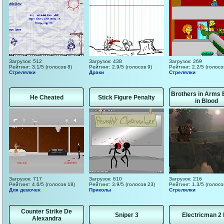
Загрузок: 512
Загрузок: 438
Загрузок: 269
Рейтинг: 3.1/5 (голосов 8)
Рейтинг: 2.9/5 (голосов 9)
Рейтинг: 2.2/5 (голосо
Стрелялки
Драки
Стрелялки
Brothers in Arms 
He Cheated
Stick Figure Penalty
in Blood
Загрузок: 717
Загрузок: 610
Загрузок: 216
Рейтинг: 4.6/5 (голосов 18)
Рейтинг: 3.9/5 (голосов 23)
Рейтинг: 1.3/5 (голосо
Для девочек
Приколы
Стрелялки
Counter Strike De
Sniper 3
Electricman 2
Alexandra