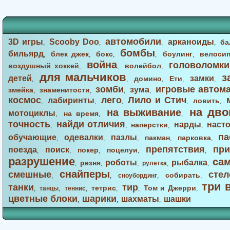
автомобили
3D игры
Scooby Doo
арканоиды
ба
,
,
,
,
бомбы
бильярд
блек джек
бокс
боулинг
велоси
,
,
,
,
,
война
головоломки
воздушный хоккей
волейбол
,
,
,
для мальчиков
з
детей
замки
домино
Ети
,
,
,
,
,
зомби
игровые автом
зума
змейка
знаменитости
,
,
,
,
космос
лего
Лило и Стич
лабиринты
ловить
,
,
,
,
,
на дво
на выживание
мотоциклы
на время
,
,
,
точность
найди отличия
нарды
наст
наперстки
,
,
,
,
па
обучающие
одевалки
пазлы
пакман
парковка
,
,
,
,
,
препятствия
при
поезда
поиск
покер
поцелуи
,
,
,
,
,
разрушение
са
роботы
рыбалка
резня
,
,
,
рулетка
,
,
снайперы
смешные
стел
собирать
,
,
сноубординг
,
,
три 
танки
тир
тетрис
Том и Джерри
,
танцы
,
теннис
,
,
,
,
цветные блоки
шарики
шахматы
шашки
,
,
,