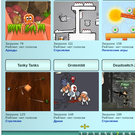
Загрузок: 79
Загрузок: 111
Загрузок: 158
Рейтинг: нет голосов
Рейтинг: нет голосов
Рейтинг: нет голосов
Аркады
Стрелялки
Логические игры
Tanky Tanks
Grotembit
Deadswitch 
Загрузок: 125
Загрузок: 146
Загрузок: 196
Рейтинг: нет голосов
Рейтинг: нет голосов
Рейтинг: нет голосов
Стрелялки
Драки
Стрелялки
1
2
3
4
5
6
7
8
9