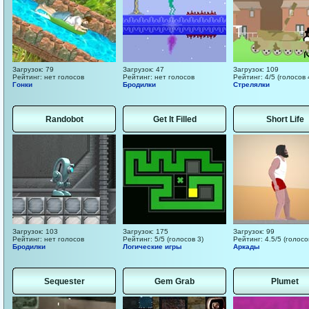
Загрузок: 79
Загрузок: 47
Загрузок: 109
Рейтинг: нет голосов
Рейтинг: нет голосов
Рейтинг: 4/5 (голосов 
Гонки
Бродилки
Стрелялки
Randobot
Get It Filled
Short Life
Загрузок: 103
Загрузок: 175
Загрузок: 99
Рейтинг: нет голосов
Рейтинг: 5/5 (голосов 3)
Рейтинг: 4.5/5 (голосо
Бродилки
Логические игры
Аркады
Sequester
Gem Grab
Plumet