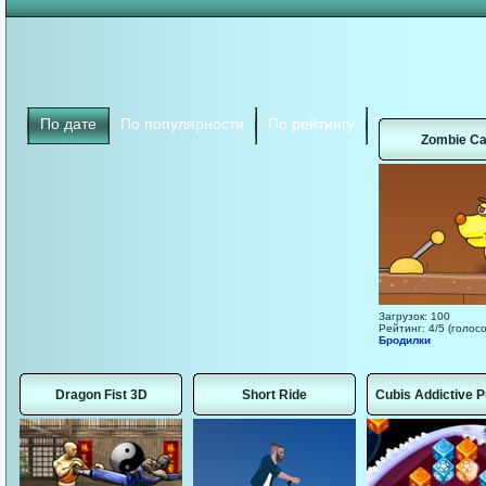
По дате
По популярности
По рейтингу
Zombie Ca
Загрузок: 100
Рейтинг: 4/5 (голосо
Бродилки
Dragon Fist 3D
Short Ride
Cubis Addictive P