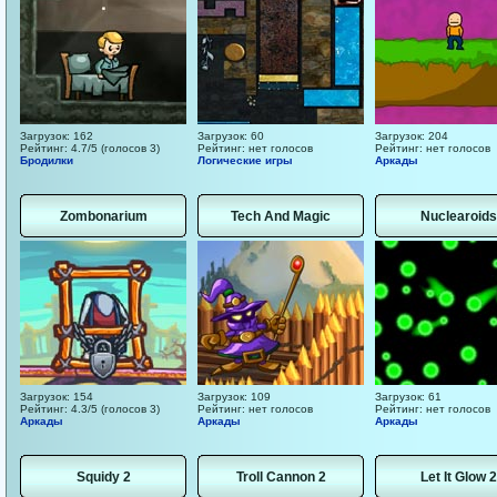
Загрузок: 162
Загрузок: 60
Загрузок: 204
Рейтинг: 4.7/5 (голосов 3)
Рейтинг: нет голосов
Рейтинг: нет голосов
Бродилки
Логические игры
Аркады
Zombonarium
Tech And Magic
Nuclearoids
Загрузок: 154
Загрузок: 109
Загрузок: 61
Рейтинг: 4.3/5 (голосов 3)
Рейтинг: нет голосов
Рейтинг: нет голосов
Аркады
Аркады
Аркады
Squidy 2
Troll Cannon 2
Let It Glow 2