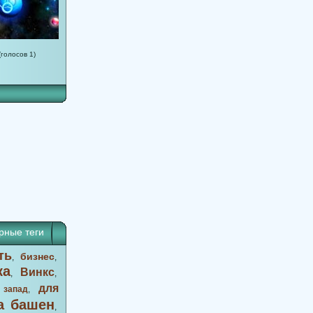
(голосов 1)
46
47
48
49
50
51
52
53
54
55
56
57
58
59
60
61
6
рные теги
ть
бизнес
,
,
ка
Винкс
,
,
для
 запад
,
а башен
,