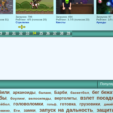
Загрузок: 796
Загрузок: 494
Загрузок: 97
сов 31)
Рейтинг: 4/5 (голосов 20)
Рейтинг: 3.7/5 (голосов 23)
Рейтинг: 1/5 
Стрелялки
Квесты
Аркады
29
30
31
32
33
34
35
36
37
38
39
40
41
42
43
44
45
Популя
били
бег бежа
арканоиды
Барби
баланс
баскетбол
,
,
,
,
,
бы
взлет посад
вертолеты
боулинг
велосипеды
,
,
,
,
головоломки
готовка
грузовики
ейбол
,
,
гольф
,
,
,
дикий
запуск на дальность
защит
замки
омино
Ети
,
,
,
,