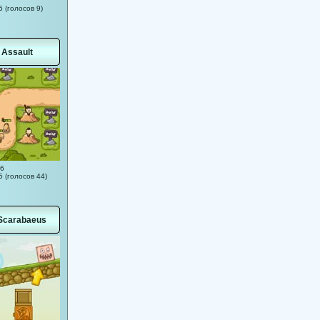
5 (голосов 9)
 Assault
06
5 (голосов 44)
Scarabaeus