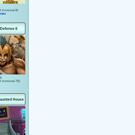
5 (голосов 8)
игры
 Defense 6
06
5 (голосов 78)
Haunted House