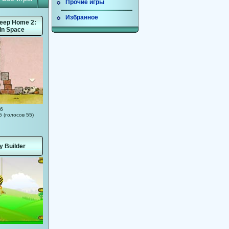
Прочие игры
Избранное
eep Home 2:
 In Space
76
5 (голосов 55)
 Builder