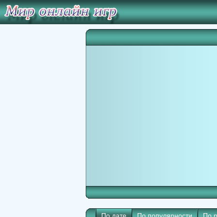
По дате
По популярности
По 