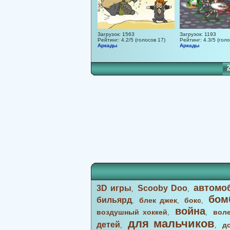
Загрузок: 1563
Загрузок: 1193
Рейтинг: 4.2/5 (голосов 17)
Рейтинг: 4.3/5 (голо
Аркады
Аркады
13
14
15
16
17
18
19
20
21
22
23
24
25
26
27
28
автомо
3D игры
Scooby Doo
,
,
бом
бильярд
блек джек
бокс
,
,
,
война
воздушный хоккей
вол
,
,
для мальчиков
детей
д
,
,