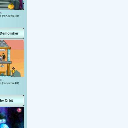
44
5 (голосов 30)
Demolisher
59
5 (голосов 40)
hy Orbit