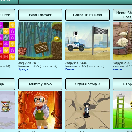
Home Sh
e Free
Blob Thrower
Grand Truckismo
Lost
Загрузок: 2618
Загрузок: 2334
Загрузок: 20
сов 14)
Рейтинг: 3.8/5 (голосов 59)
Рейтинг: 4.4/5 (голосов 50)
Рейтинг: 4.4/
Аркады
Гонки
Квесты
nja
Mummy Mojo
Crystal Story 2
Happy