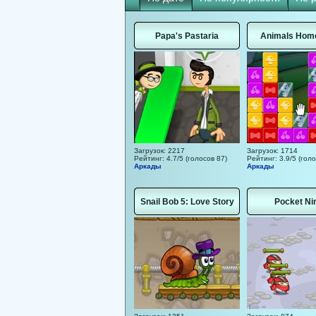
Papa's Pastaria
Animals Hom
Загрузок: 2217
Загрузок: 1714
Рейтинг: 4.7/5 (голосов 87)
Рейтинг: 3.9/5 (голо
Аркады
Аркады
Snail Bob 5: Love Story
Pocket Ni