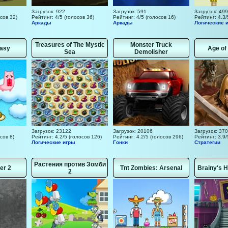
Загрузок: 922
Загрузок: 591
Загрузок: 499
сов 32)
Рейтинг: 4/5 (голосов 36)
Рейтинг: 4/5 (голосов 16)
Рейтинг: 4.3/
Аркады
Аркады
Логические 
Treasures of The Mystic
Monster Truck
tasy
Age of
Sea
Demolisher
Загрузок: 23122
Загрузок: 20106
Загрузок: 37
сов 8)
Рейтинг: 4.2/5 (голосов 126)
Рейтинг: 4.2/5 (голосов 296)
Рейтинг: 3.9/
Логические игры
Гонки
Стратегии
Растения против Зомби
er 2
Tnt Zombies: Arsenal
Brainy's 
2