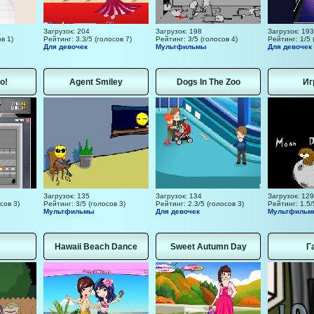
Загрузок: 204
Загрузок: 198
Загрузок: 193
в 1)
Рейтинг: 3.3/5 (голосов 7)
Рейтинг: 3/5 (голосов 4)
Рейтинг: 1/5 
Для девочек
Мультфильмы
Для девочек
о!
Agent Smiley
Dogs In The Zoo
Иг
Загрузок: 135
Загрузок: 134
Загрузок: 129
сов 3)
Рейтинг: 3/5 (голосов 3)
Рейтинг: 2.3/5 (голосов 3)
Рейтинг: 1.5/
Мультфильмы
Для девочек
Мультфиль
Hawaii Beach Dance
Sweet Autumn Day
Г