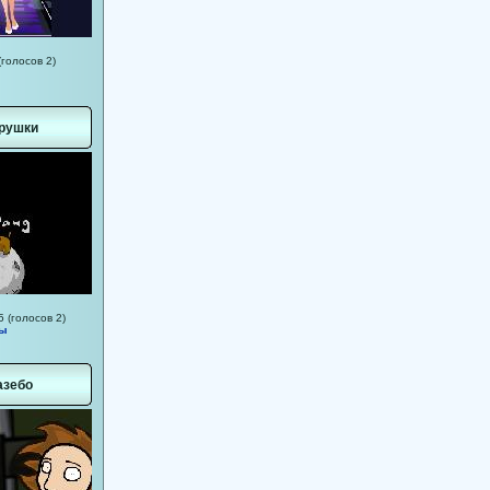
(голосов 2)
рушки
5 (голосов 2)
мы
азебо