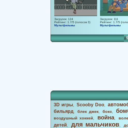
Загрузок: 124
Загрузок: 111
Рейтинг: 1.7/5 (голосов 3)
Рейтинг: 1.7/5 (голо
Мультфильмы
Мультфильмы
50
51
52
53
54
55
56
57
58
59
60
61
62
63
64
65
автомо
3D игры
Scooby Doo
,
,
бом
бильярд
блек джек
бокс
,
,
,
война
воздушный хоккей
вол
,
,
для мальчиков
детей
д
,
,