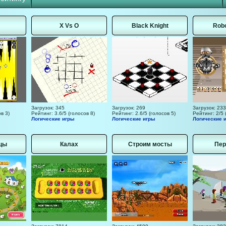
X Vs O
Black Knight
Rob
Загрузок: 345
Загрузок: 269
Загрузок: 233
в 3)
Рейтинг: 3.6/5 (голосов 8)
Рейтинг: 2.6/5 (голосов 5)
Рейтинг: 2/5 
Логические игры
Логические игры
Логические 
вцы
Калах
Строим мосты
Пер