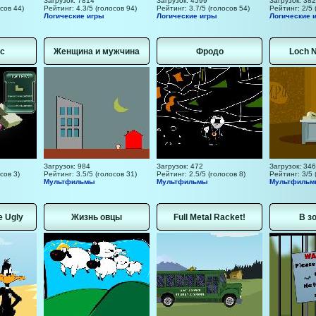
Загрузок: 7814
Загрузок: 4599
Загрузок: 382
сов 44)
Рейтинг: 4.3/5 (голосов 94)
Рейтинг: 3.7/5 (голосов 54)
Рейтинг: 2/5 
Логические игры
Логические игры
Логические 
с
Женщина и мужчина
Фродо
Loch 
Загрузок: 984
Загрузок: 472
Загрузок: 346
сов 3)
Рейтинг: 3.5/5 (голосов 31)
Рейтинг: 2.5/5 (голосов 8)
Рейтинг: 3/5 
Мультфильмы
Мультфильмы
Мультфиль
e Ugly
Жизнь овцы
Full Metal Racket!
В з