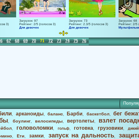
Загрузок: 97
Загрузок: 73
Загрузок: 68
сов 3)
Рейтинг: 2/5 (голосов 3)
Рейтинг: 2.3/5 (голосов 3)
Рейтинг: 2/5 
Для девочек
Для девочек
Мультфиль
66
67
68
69
70
71
72
73
74
75
76
77
78
79
80
81
82
Популя
били
бег бежа
арканоиды
Барби
баланс
баскетбол
,
,
,
,
,
бы
взлет посад
вертолеты
боулинг
велосипеды
,
,
,
,
головоломки
готовка
грузовики
ейбол
,
,
гольф
,
,
,
дикий
запуск на дальность
защит
замки
омино
Ети
,
,
,
,