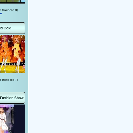
5 (голосов 8)
мы
id Gold
5 (голосов 7)
 Fashion Show