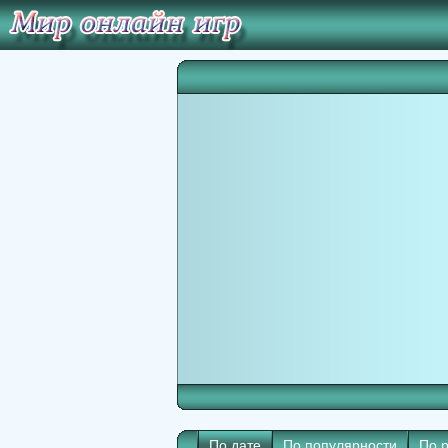
По дате
По популярности
По 