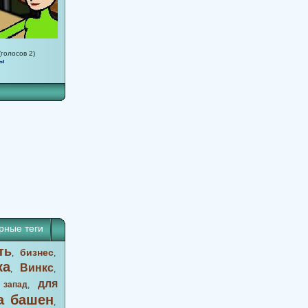
(голосов 2)
мы
83
84
85
86
87
88
89
90
91
92
93
94
95
рные теги
ть
бизнес
,
,
ка
Винкс
,
,
для
 запад
,
а башен
,