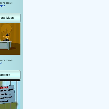
(голосов 3)
игры
Ness Mess
(голосов 4)
мы
оопарке