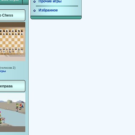
Прочие игры
Избранное
o Chess
(голосов 2)
игры
еправа