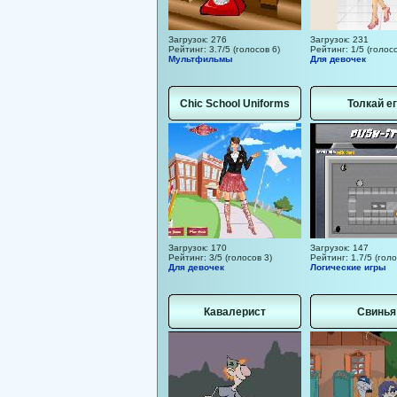
Загрузок: 276
Загрузок: 231
Рейтинг: 3.7/5 (голосов 6)
Рейтинг: 1/5 (голосо
Мультфильмы
Для девочек
Chic School Uniforms
Толкай ег
Загрузок: 170
Загрузок: 147
Рейтинг: 3/5 (голосов 3)
Рейтинг: 1.7/5 (голо
Для девочек
Логические игры
Кавалерист
Свинья