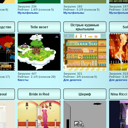
Загрузок: 234
Загрузок: 183
Загрузок: 157
сов 8)
Рейтинг: 1.8/5 (голосов 5)
Рейтинг: 3.2/5 (голосов 5)
Рейтинг: 3.8/
Мультфильмы
Мультфильмы
Мультфиль
Острые куриные
одство
Тебе везет
Sol
крылышки
Загрузок: 447
Загрузок: 321
Загрузок: 313
сов 17)
Рейтинг: 2.1/5 (голосов 29)
Рейтинг: 3/5 (голосов 5)
Рейтинг: 3.3/
Квесты
Для девочек
Для девочек
eoul
Bride in Red
Шериф
Nina Ricci