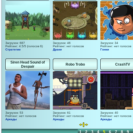
Загрузок: 687
Загрузок: 46
Загрузок: 34
Рейтинг: 4.5/5 (голосов 6)
Рейтинг: нет голосов
Рейтинг: нет голосов
Стратегии
Драки
Гонки
Siren Head Sound of
Robo Trobo
CrashTV
Despair
Загрузок: 53
Загрузок: 61
Загрузок: 40
Рейтинг: нет голосов
Рейтинг: нет голосов
Рейтинг: нет голосов
Аркады
Аркады
Аркады
1
2
3
4
5
6
7
8
9