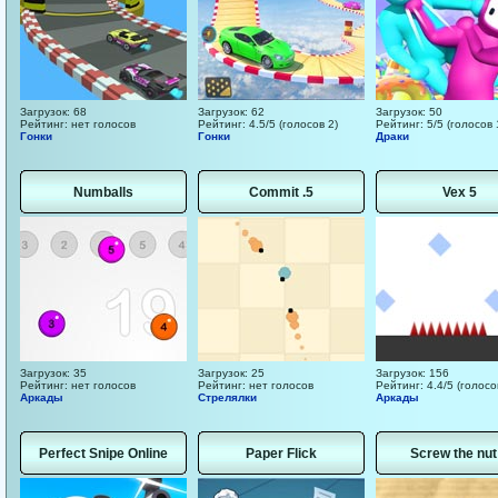
Загрузок: 68
Загрузок: 62
Загрузок: 50
Рейтинг: нет голосов
Рейтинг: 4.5/5 (голосов 2)
Рейтинг: 5/5 (голосов 
Гонки
Гонки
Драки
Numballs
Commit .5
Vex 5
Загрузок: 35
Загрузок: 25
Загрузок: 156
Рейтинг: нет голосов
Рейтинг: нет голосов
Рейтинг: 4.4/5 (голосо
Аркады
Стрелялки
Аркады
Perfect Snipe Online
Paper Flick
Screw the nut