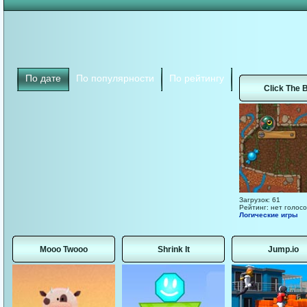
По дате
По популярности
По рейтингу
Click The B
Загрузок: 61
Рейтинг: нет голосо
Логические игры
Mooo Twooo
Shrink It
Jump.io