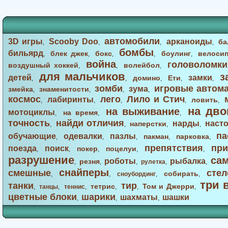
автомобили
3D игры
Scooby Doo
арканоиды
ба
,
,
,
,
бомбы
бильярд
блек джек
бокс
боулинг
велоси
,
,
,
,
,
война
головоломки
воздушный хоккей
волейбол
,
,
,
для мальчиков
з
детей
замки
домино
Ети
,
,
,
,
,
зомби
игровые автом
зума
змейка
знаменитости
,
,
,
,
космос
лего
Лило и Стич
лабиринты
ловить
,
,
,
,
,
на дво
на выживание
мотоциклы
на время
,
,
,
точность
найди отличия
нарды
наст
наперстки
,
,
,
,
па
обучающие
одевалки
пазлы
пакман
парковка
,
,
,
,
,
препятствия
при
поезда
поиск
покер
поцелуи
,
,
,
,
,
разрушение
са
роботы
рыбалка
резня
,
,
,
рулетка
,
,
снайперы
смешные
стел
собирать
,
,
сноубординг
,
,
три 
танки
тир
тетрис
Том и Джерри
,
танцы
,
теннис
,
,
,
,
цветные блоки
шарики
шахматы
шашки
,
,
,