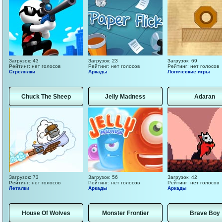
Загрузок: 43
Загрузок: 23
Загрузок: 69
Рейтинг: нет голосов
Рейтинг: нет голосов
Рейтинг: нет голосов
Стрелялки
Аркады
Логические игры
Chuck The Sheep
Jelly Madness
Adaran
Загрузок: 73
Загрузок: 56
Загрузок: 42
Рейтинг: нет голосов
Рейтинг: нет голосов
Рейтинг: нет голосов
Леталки
Аркады
Аркады
House Of Wolves
Monster Frontier
Brave Boy