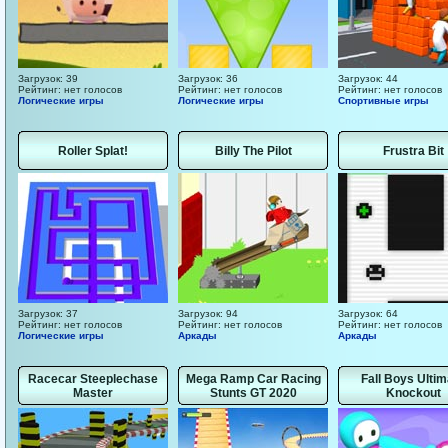
Загрузок: 39
Загрузок: 36
Загрузок: 44
Рейтинг: нет голосов
Рейтинг: нет голосов
Рейтинг: нет голосов
Логические игры
Логические игры
Спортивные игры
Roller Splat!
Billy The Pilot
Frustra Bit
Загрузок: 37
Загрузок: 94
Загрузок: 64
Рейтинг: нет голосов
Рейтинг: нет голосов
Рейтинг: нет голосов
Логические игры
Аркады
Аркады
Racecar Steeplechase
Mega Ramp Car Racing
Fall Boys Ultim
Master
Stunts GT 2020
Knockout