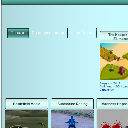
По дате
По популярности
По рейтингу
The Keeper 
Element
Загрузок: 7442
Рейтинг: 4.5/5 (голо
Стратегии
Battlefield Medic
Submarine Racing
Madness Hapha