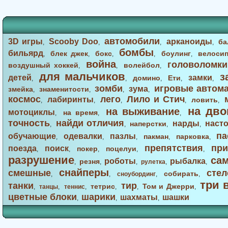
автомобили
3D игры
Scooby Doo
арканоиды
ба
,
,
,
,
бомбы
бильярд
блек джек
бокс
боулинг
велоси
,
,
,
,
,
война
головоломки
воздушный хоккей
волейбол
,
,
,
для мальчиков
з
детей
замки
домино
Ети
,
,
,
,
,
зомби
игровые автом
зума
змейка
знаменитости
,
,
,
,
космос
лего
Лило и Стич
лабиринты
ловить
,
,
,
,
,
на дво
на выживание
мотоциклы
на время
,
,
,
точность
найди отличия
нарды
наст
наперстки
,
,
,
,
па
обучающие
одевалки
пазлы
пакман
парковка
,
,
,
,
,
препятствия
при
поезда
поиск
покер
поцелуи
,
,
,
,
,
разрушение
са
роботы
рыбалка
резня
,
,
,
рулетка
,
,
снайперы
смешные
стел
собирать
,
,
сноубординг
,
,
три 
танки
тир
тетрис
Том и Джерри
,
танцы
,
теннис
,
,
,
,
цветные блоки
шарики
шахматы
шашки
,
,
,