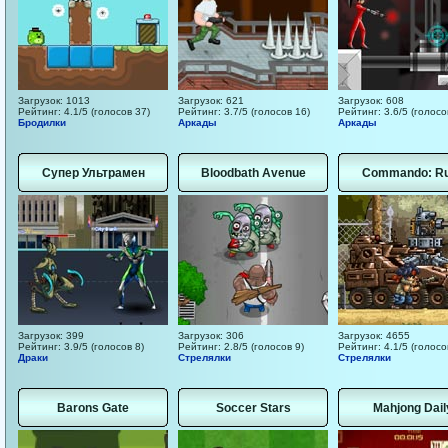
Загрузок: 1013
Загрузок: 621
Загрузок: 608
Рейтинг: 4.1/5 (голосов 37)
Рейтинг: 3.7/5 (голосов 16)
Рейтинг: 3.6/5 (голосо
Бродилки
Аркады
Аркады
Супер Ультрамен
Bloodbath Avenue
Commando: R
Загрузок: 399
Загрузок: 306
Загрузок: 4655
Рейтинг: 3.9/5 (голосов 8)
Рейтинг: 2.8/5 (голосов 9)
Рейтинг: 4.1/5 (голосо
Драки
Стрелялки
Стрелялки
Barons Gate
Soccer Stars
Mahjong Dail