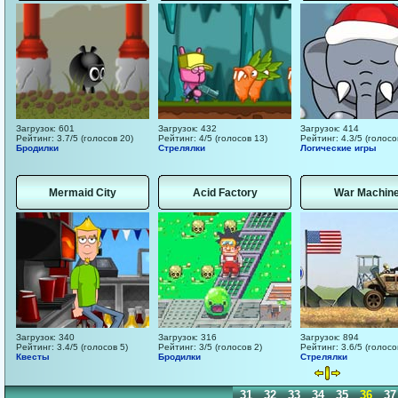
Загрузок: 601
Загрузок: 432
Загрузок: 414
Рейтинг: 3.7/5 (голосов 20)
Рейтинг: 4/5 (голосов 13)
Рейтинг: 4.3/5 (голосо
Бродилки
Стрелялки
Логические игры
Mermaid City
Acid Factory
War Machin
Загрузок: 340
Загрузок: 316
Загрузок: 894
Рейтинг: 3.4/5 (голосов 5)
Рейтинг: 3/5 (голосов 2)
Рейтинг: 3.6/5 (голосо
Квесты
Бродилки
Стрелялки
21
22
23
24
25
26
27
28
29
30
31
32
33
34
35
36
37