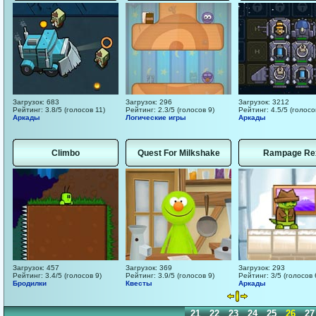
Загрузок: 683
Загрузок: 296
Загрузок: 3212
Рейтинг: 3.8/5 (голосов 11)
Рейтинг: 2.3/5 (голосов 9)
Рейтинг: 4.5/5 (голосо
Аркады
Логические игры
Аркады
Climbo
Quest For Milkshake
Rampage Re
Загрузок: 457
Загрузок: 369
Загрузок: 293
Рейтинг: 3.4/5 (голосов 9)
Рейтинг: 3.9/5 (голосов 9)
Рейтинг: 3/5 (голосов 
Бродилки
Квесты
Аркады
11
12
13
14
15
16
17
18
19
20
21
22
23
24
25
26
27