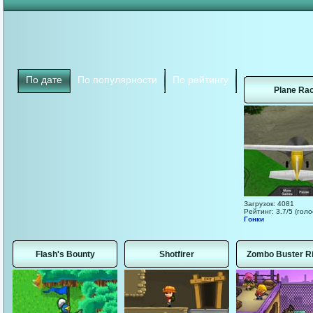
По дате
По популярности
По рейтингу
Plane Ra
Загрузок: 4081
Рейтинг: 3.7/5 (голо
Гонки
Flash's Bounty
Shotfirer
Zombo Buster Ri