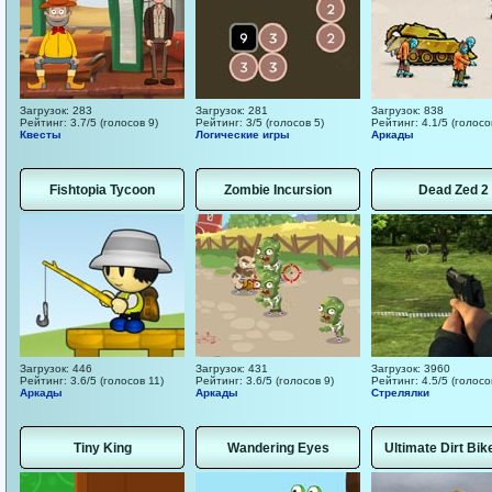
Загрузок: 283
Загрузок: 281
Загрузок: 838
Рейтинг: 3.7/5 (голосов 9)
Рейтинг: 3/5 (голосов 5)
Рейтинг: 4.1/5 (голосо
Квесты
Логические игры
Аркады
Fishtopia Tycoon
Zombie Incursion
Dead Zed 2
Загрузок: 446
Загрузок: 431
Загрузок: 3960
Рейтинг: 3.6/5 (голосов 11)
Рейтинг: 3.6/5 (голосов 9)
Рейтинг: 4.5/5 (голосо
Аркады
Аркады
Стрелялки
Tiny King
Wandering Eyes
Ultimate Dirt Bik