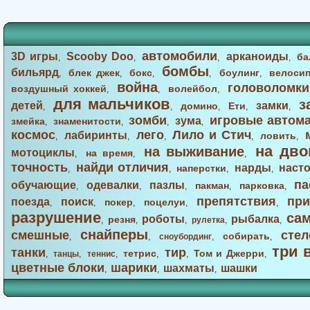
автомобили
3D игры
Scooby Doo
арканоиды
ба
,
,
,
,
бомбы
бильярд
блек джек
бокс
боулинг
велоси
,
,
,
,
,
война
головоломки
воздушный хоккей
волейбол
,
,
,
для мальчиков
з
детей
замки
домино
Ети
,
,
,
,
,
зомби
игровые автом
зума
змейка
знаменитости
,
,
,
,
космос
лего
Лило и Стич
лабиринты
ловить
,
,
,
,
,
на дво
на выживание
мотоциклы
на время
,
,
,
точность
найди отличия
нарды
наст
наперстки
,
,
,
,
па
обучающие
одевалки
пазлы
пакман
парковка
,
,
,
,
,
препятствия
при
поезда
поиск
покер
поцелуи
,
,
,
,
,
разрушение
са
роботы
рыбалка
резня
,
,
,
рулетка
,
,
снайперы
смешные
стел
собирать
,
,
сноубординг
,
,
три 
танки
тир
тетрис
Том и Джерри
,
танцы
,
теннис
,
,
,
,
цветные блоки
шарики
шахматы
шашки
,
,
,